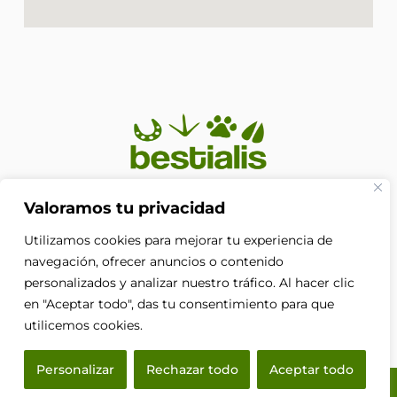
En Bestialis unimos calidad, confianza y pasión por los
Valoramos tu privacidad
animales para ayudarte a ofrecerles el cuidado que
Utilizamos cookies para mejorar tu experiencia de
merecen. Porque su bienestar no es solo nuestra
prioridad, es nuestra razón de ser.
navegación, ofrecer anuncios o contenido
F
personalizados y analizar nuestro tráfico. Al hacer clic
a
en "Aceptar todo", das tu consentimiento para que
c
e
utilicemos cookies.
b
o
Personalizar
Rechazar todo
Aceptar todo
o
k
© 2026 Bestialis · Todos los derechos reservados.