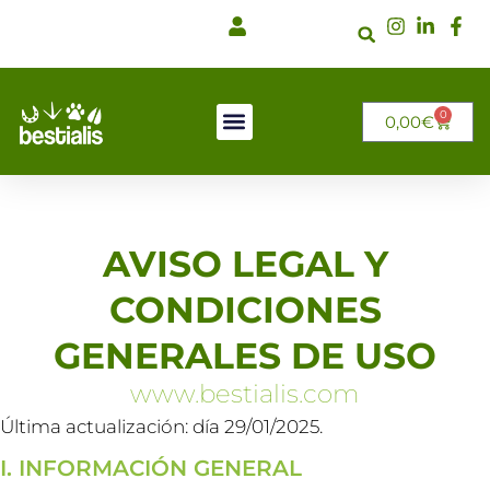
Ir
al
contenido
0
CARRI
0,00
€
AVISO LEGAL Y
CONDICIONES
GENERALES DE USO
www.bestialis.com
Última actualización: día 29/01/2025.
I. INFORMACIÓN GENERAL