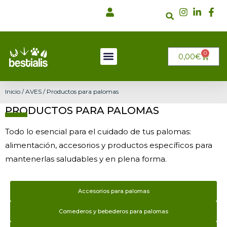
Ir
al
contenido
0
CARRI
0,00
€
Inicio
/
AVES
/ Productos para palomas
PRODUCTOS PARA PALOMAS
Todo lo esencial para el cuidado de tus palomas:
alimentación, accesorios y productos específicos para
mantenerlas saludables y en plena forma.
Accesorios para palomas
Comederos y bebederos para palomas