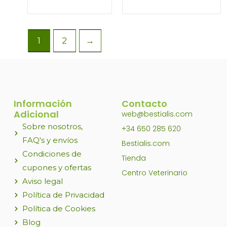
elegir
elegir
en
en
la
la
1
2
→
página
página
de
de
producto
producto
Información
Contacto
Adicional
web@bestialis.com
Sobre nosotros,
+34 650 285 620
FAQ's y envíos
Bestialis.com
Condiciones de
Tienda
cupones y ofertas
Centro Veterinario
Aviso legal
Política de Privacidad
Política de Cookies
Blog