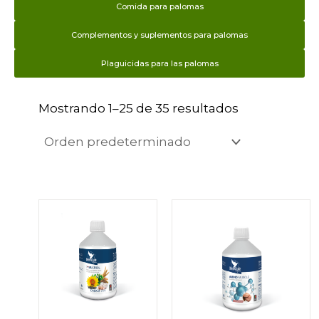
Comida para palomas
Complementos y suplementos para palomas
Plaguicidas para las palomas
Mostrando 1–25 de 35 resultados
Este
Este
producto
producto
tiene
tiene
múltiples
múltiples
variantes.
variantes.