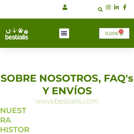
Ir
al
contenido
0
CARRI
0,00
€
SOBRE NOSOTROS, FAQ's
Y ENVÍOS
www.bestialis.com
NUEST
RA
HISTOR