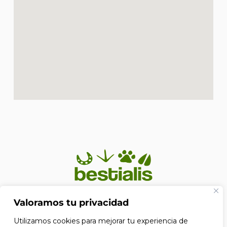
En Bestialis unimos calidad, confianza y pasión por los
Valoramos tu privacidad
animales para ayudarte a ofrecerles el cuidado que
Utilizamos cookies para mejorar tu experiencia de
merecen. Porque su bienestar no es solo nuestra