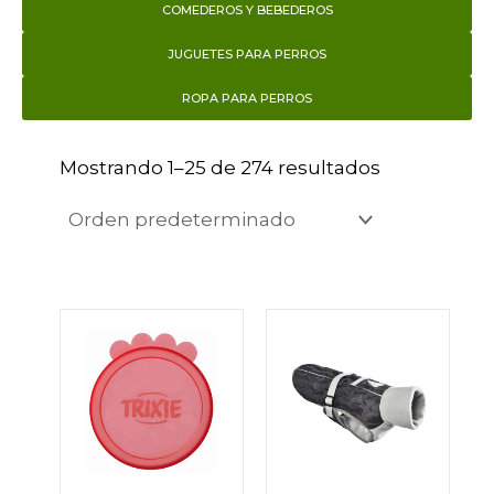
COMEDEROS Y BEBEDEROS
JUGUETES PARA PERROS
ROPA PARA PERROS
Mostrando 1–25 de 274 resultados
Rango
Este
de
producto
precios:
desde
tiene
16,95€
hasta
múltiples
24,50€
variantes.