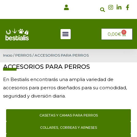
Ir
al
contenido
0
CARRI
0,00
€
Inicio
/
PERROS
/ ACCESORIOS PARA PERROS
ACCESORIOS PARA PERROS
En Bestialis encontrarás una amplia variedad de
accesorios para perros diseñados para su comodidad,
seguridad y diversión diaria.
CASETAS Y CAMAS PARA PERROS
COLLARES, CORREAS Y ARNESES