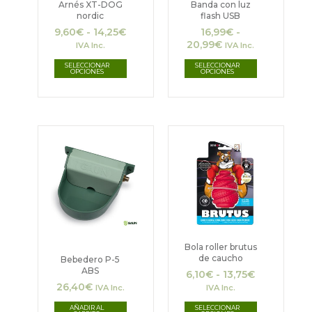
Las
Las
Arnés XT-DOG
Banda con luz
nordic
flash USB
opciones
opciones
9,60
€
-
14,25
€
16,99
€
-
se
se
20,99
€
IVA Inc.
IVA Inc.
pueden
pueden
SELECCIONAR
SELECCIONAR
OPCIONES
OPCIONES
elegir
elegir
en
en
la
la
Rango
Este
de
página
página
producto
precios:
desde
de
de
tiene
6,10€
hasta
producto
producto
múltiples
13,75€
variantes.
Las
Bola roller brutus
de caucho
Bebedero P-5
opciones
ABS
6,10
€
-
13,75
€
se
26,40
€
IVA Inc.
IVA Inc.
pueden
AÑADIR AL
SELECCIONAR