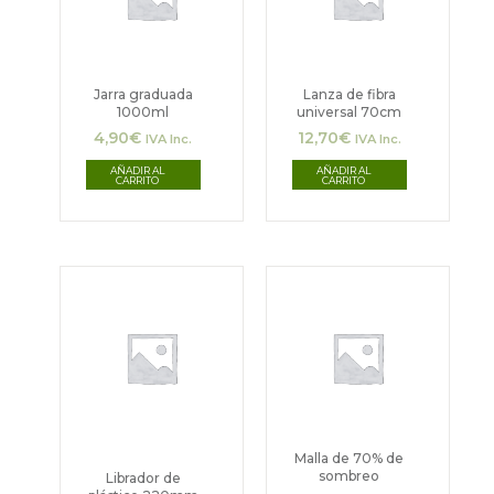
Jarra graduada
Lanza de fibra
1000ml
universal 70cm
4,90
€
12,70
€
IVA Inc.
IVA Inc.
AÑADIR AL
AÑADIR AL
CARRITO
CARRITO
Rango
Este
de
producto
precios:
desde
tiene
13,65€
hasta
múltiples
43,65€
variantes.
Las
Malla de 70% de
sombreo
Librador de
opciones