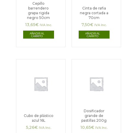
Cepillo
barrendero
Cinta de rafia
grapa rigida
negra cortada a
negro 50cm
70cm
13,65
€
7,50
€
IVA Inc.
IVA Inc.
AÑADIR AL
AÑADIR AL
CARRITO
CARRITO
Dosificador
Cubo de plástico
grande de
azul 16L
pastillas 200g
5,26
€
10,65
€
IVA Inc.
IVA Inc.