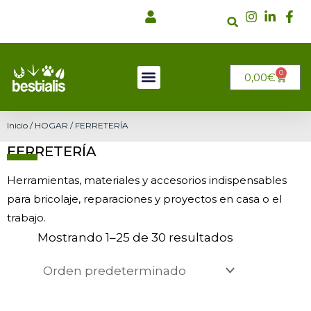
Ir
al
contenido
0
CARRI
0,00
€
Inicio
/
HOGAR
/ FERRETERÍA
FERRETERÍA
Herramientas, materiales y accesorios indispensables
para bricolaje, reparaciones y proyectos en casa o el
trabajo.
Mostrando 1–25 de 30 resultados