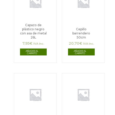
producto
Capazo de
plástico negro
Cepillo
con asa de metal
barrendero
26L
50cm
7,95
€
20,70
€
IVA Inc.
IVA Inc.
AÑADIR AL
AÑADIR AL
CARRITO
CARRITO