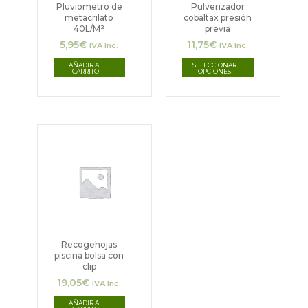
Las
Pluviometro de
Pulverizador
metacrilato
cobaltax presión
opciones
40L/M²
previa
5,95
€
11,75
€
se
IVA Inc.
IVA Inc.
pueden
AÑADIR AL
SELECCIONAR
CARRITO
OPCIONES
elegir
en
la
página
de
producto
Recogehojas
piscina bolsa con
clip
19,05
€
IVA Inc.
AÑADIR AL