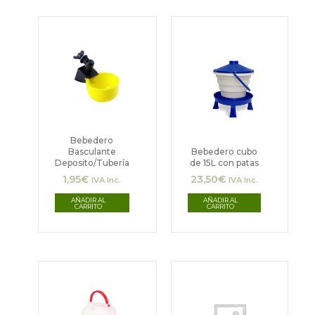
Bebedero
Basculante
Bebedero cubo
Deposito/Tubería
de 15L con patas
1,95
€
23,50
€
IVA Inc.
IVA Inc.
AÑADIR AL
AÑADIR AL
CARRITO
CARRITO