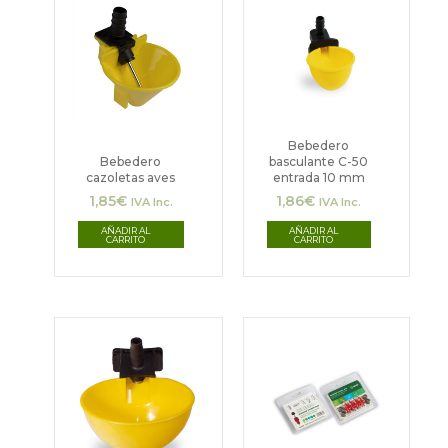
de
de
producto
producto
Bebedero
Bebedero
basculante C-50
cazoletas aves
entrada 10 mm
1,85
€
1,86
€
IVA Inc.
IVA Inc.
AÑADIR AL
AÑADIR AL
CARRITO
CARRITO