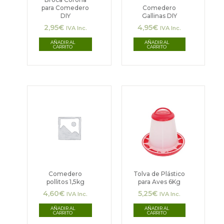
para Comedero
Comedero
DIY
Gallinas DIY
2,95
€
4,95
€
IVA Inc.
IVA Inc.
AÑADIR AL
AÑADIR AL
CARRITO
CARRITO
Comedero
Tolva de Plástico
pollitos 1,5kg
para Aves 6Kg
4,60
€
5,25
€
IVA Inc.
IVA Inc.
AÑADIR AL
AÑADIR AL
CARRITO
CARRITO