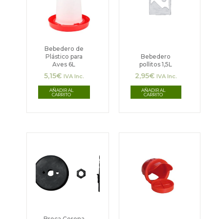
Bebedero de
Plástico para
Bebedero
Aves 6L
pollitos 1,5L
5,15
€
2,95
€
IVA Inc.
IVA Inc.
AÑADIR AL
AÑADIR AL
CARRITO
CARRITO
Broca Corona