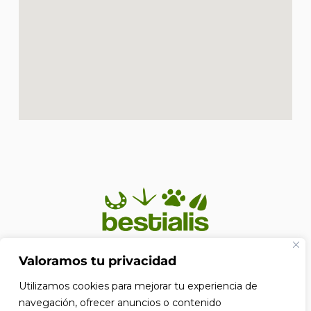
En Bestialis unimos calidad, confianza y pasión por los
Valoramos tu privacidad
animales para ayudarte a ofrecerles el cuidado que
Utilizamos cookies para mejorar tu experiencia de
merecen. Porque su bienestar no es solo nuestra
prioridad, es nuestra razón de ser.
navegación, ofrecer anuncios o contenido