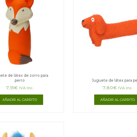
ete de látex de zorro para
perro
Juguete de látex para p
7,15
€
7,80
€
IVA Inc.
IVA Inc.
AÑADIR AL CARRITO
AÑADIR AL CARRITO
Rango
Este
de
producto
precios: