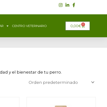
0
CARRITO
0,00
€
AR
CENTRO VETERINARIO
dad y el bienestar de tu perro.