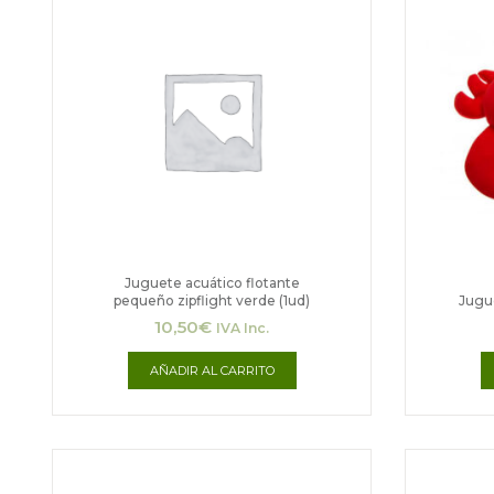
Juguete acuático flotante
pequeño zipflight verde (1ud)
Jugu
10,50
€
IVA Inc.
AÑADIR AL CARRITO