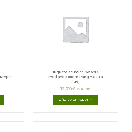
Juguete acuático flotante
 bumper
mediando boomerang naranja
(1ud)
12,70
€
IVA Inc.
AÑADIR AL CARRITO
go