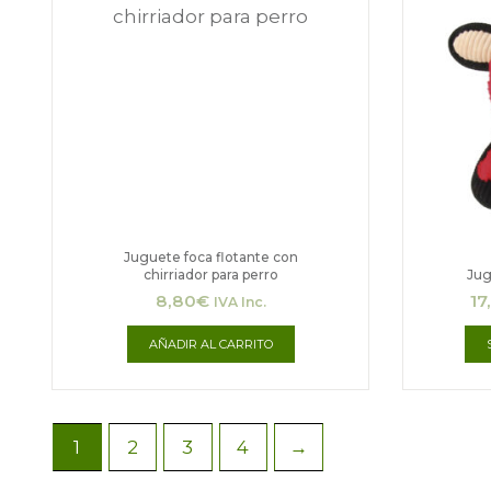
Juguete foca flotante con
chirriador para perro
Jug
8,80
€
17
IVA Inc.
AÑADIR AL CARRITO
1
2
3
4
→