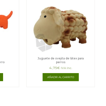
Juguete de ovejita de látex para
erro
perros
4,75
€
IVA Inc.
AÑADIR AL CARRITO