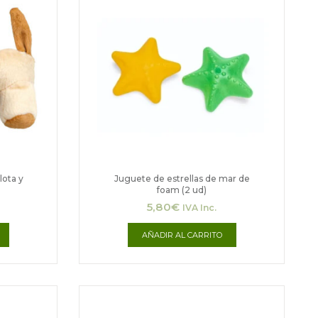
lota y
Juguete de estrellas de mar de
foam (2 ud)
5,80
€
IVA Inc.
AÑADIR AL CARRITO