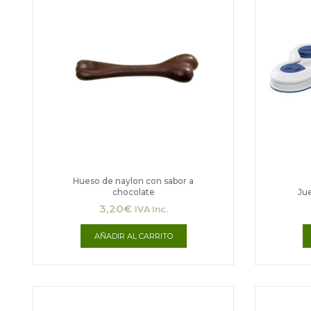
Hueso de naylon con sabor a
chocolate
Jue
3,20
€
IVA Inc.
AÑADIR AL CARRITO