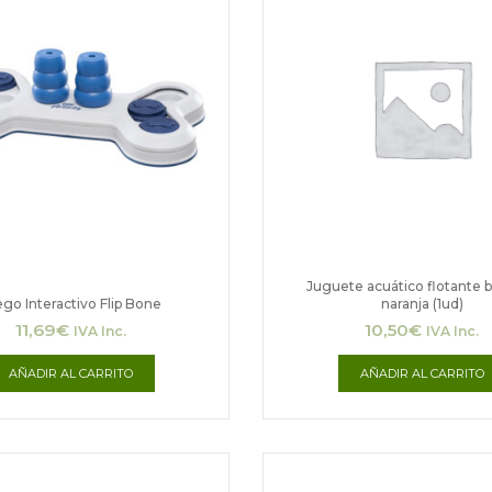
Juguete acuático flotante
go Interactivo Flip Bone
naranja (1ud)
11,69
€
10,50
€
IVA Inc.
IVA Inc.
AÑADIR AL CARRITO
AÑADIR AL CARRITO
Ran
Este
de