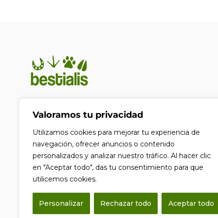
En Bestialis unimos calidad,
Valoramos tu privacidad
confianza y pasión por los
animales para ayudarte a
Utilizamos cookies para mejorar tu experiencia de
ofrecerles el cuidado que
navegación, ofrecer anuncios o contenido
merecen. Porque su bienestar no
personalizados y analizar nuestro tráfico. Al hacer clic
es solo nuestra prioridad, es
en "Aceptar todo", das tu consentimiento para que
nuestra razón de ser.
utilicemos cookies.
F
a
Personalizar
Rechazar todo
Aceptar todo
c