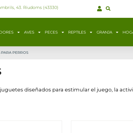
ambrils, 43. Riudoms (43330)
DORES
AVES
PECES
REPTILES
GRANJA
HOG
S PARA PERROS
S
uguetes diseñados para estimular el juego, la activi