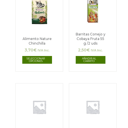
tiene
múltiples
variantes.
Las
Barritas Conejo y
Alimento Nature
Cobaya Fruta 55
opciones
Chinchilla
g /2 uds
3,70
€
2,50
€
se
IVA Inc.
IVA Inc.
pueden
SELECCIONAR
AÑADIR AL
OPCIONES
CARRITO
elegir
en
la
página
de
producto