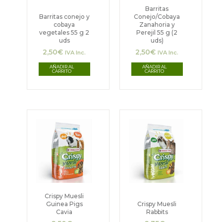
Barritas
Barritas conejo y
Conejo/Cobaya
cobaya
Zanahoria y
vegetales 55 g 2
Perejil 55 g (2
uds
uds)
2,50
€
2,50
€
IVA Inc.
IVA Inc.
AÑADIR AL
AÑADIR AL
CARRITO
CARRITO
Rango
Rango
Este
Este
de
de
producto
precios:
producto
precios:
desde
desde
tiene
tiene
2,50€
2,35€
hasta
hasta
múltiples
múltiples
37,00€
37,00€
variantes.
variantes.
Las
Las
Crispy Muesli
Guinea Pigs
Crispy Muesli
opciones
opciones
Cavia
Rabbits