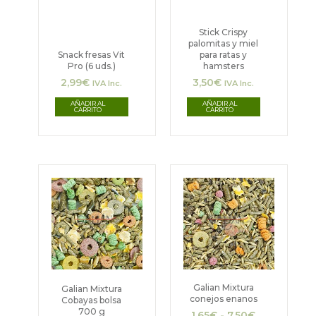
Stick Crispy
palomitas y miel
Snack fresas Vit
para ratas y
Pro (6 uds.)
hamsters
2,99
€
3,50
€
IVA Inc.
IVA Inc.
AÑADIR AL
AÑADIR AL
CARRITO
CARRITO
Rango
Este
de
producto
precios:
desde
tiene
1,65€
hasta
múltiples
7,50€
variantes.
Las
Galian Mixtura
Galian Mixtura
conejos enanos
Cobayas bolsa
opciones
700 g
1,65
€
-
7,50
€