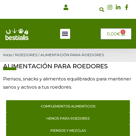
Ir
al
contenido
0
CARRI
0,00
€
Inicio
/
ROEDORES
/ ALIMENTACIÓN PARA ROEDORES
ALIMENTACIÓN PARA ROEDORES
Piensos, snacks y alimentos equilibrados para mantener
sanos y activos a tus roedores.
COMPLEMENTOS ALIMENTICIOS
HENOS PARA ROEDORES
PIENSOS Y MEZCLAS