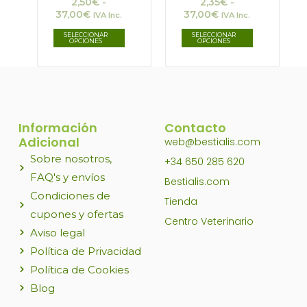
2,50
€
-
2,35
€
-
se
se
37,00
€
37,00
€
IVA Inc.
IVA Inc.
pueden
pueden
SELECCIONAR
SELECCIONAR
OPCIONES
OPCIONES
elegir
elegir
en
en
la
la
página
página
Información
Contacto
de
de
Adicional
web@bestialis.com
producto
producto
Sobre nosotros,
+34 650 285 620
FAQ's y envíos
Bestialis.com
Condiciones de
Tienda
cupones y ofertas
Centro Veterinario
Aviso legal
Política de Privacidad
Política de Cookies
Blog