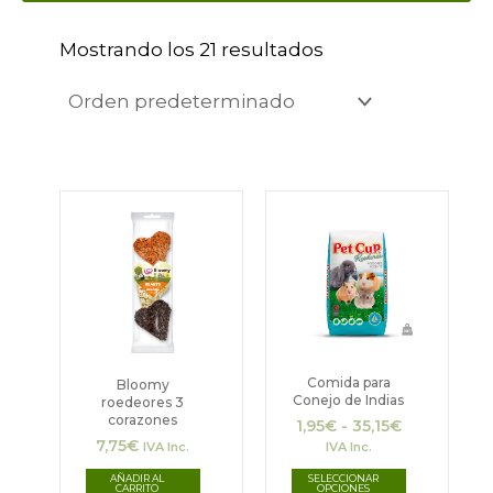
Mostrando los 21 resultados
Rango
Este
de
producto
precios:
desde
tiene
1,95€
hasta
múltiples
35,15€
variantes.
Las
Comida para
Bloomy
Conejo de Indias
roedeores 3
opciones
corazones
1,95
€
-
35,15
€
se
7,75
€
IVA Inc.
IVA Inc.
pueden
AÑADIR AL
SELECCIONAR
CARRITO
OPCIONES