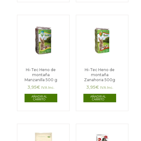
Hi-Tec Heno de
Hi-Tec Heno de
montaña
montaña
Manzanilla 500 g
Zanahoria 500g
3,95
€
3,95
€
IVA Inc.
IVA Inc.
AÑADIR AL
AÑADIR AL
CARRITO
CARRITO
Este
producto