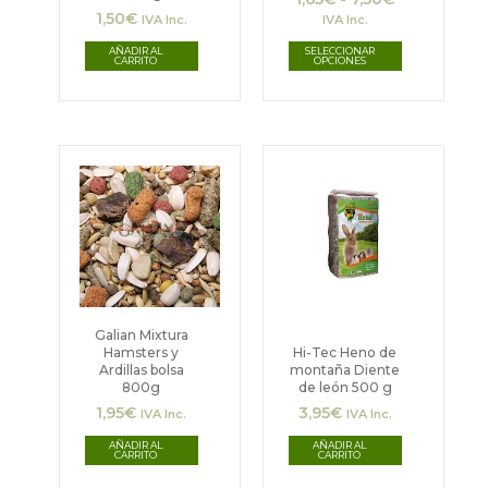
se
1,50
€
IVA Inc.
IVA Inc.
pueden
AÑADIR AL
SELECCIONAR
CARRITO
OPCIONES
elegir
en
la
página
de
producto
Galian Mixtura
Hamsters y
Hi-Tec Heno de
Ardillas bolsa
montaña Diente
800g
de león 500 g
1,95
€
3,95
€
IVA Inc.
IVA Inc.
AÑADIR AL
AÑADIR AL
CARRITO
CARRITO