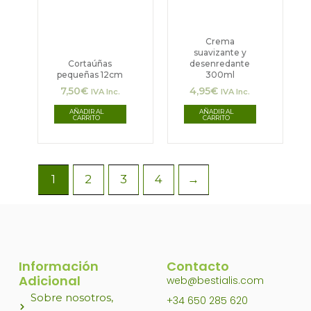
Crema
suavizante y
Cortaúñas
desenredante
pequeñas 12cm
300ml
7,50
€
4,95
€
IVA Inc.
IVA Inc.
AÑADIR AL
AÑADIR AL
CARRITO
CARRITO
1
2
3
4
→
Información
Contacto
Adicional
web@bestialis.com
Sobre nosotros,
+34 650 285 620