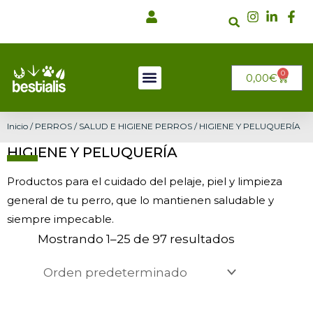
Ir
al
contenido
0
CARRI
0,00
€
Inicio
/
PERROS
/
SALUD E HIGIENE PERROS
/ HIGIENE Y PELUQUERÍA
HIGIENE Y PELUQUERÍA
Productos para el cuidado del pelaje, piel y limpieza
general de tu perro, que lo mantienen saludable y
siempre impecable.
Mostrando 1–25 de 97 resultados