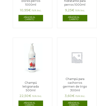
olores perros
hidratante para
1000ml
perros 1000ml
10,95
€
9,25
€
IVA Inc.
IVA Inc.
AÑADIR AL
AÑADIR AL
CARRITO
CARRITO
Champú para
Champú
cachorros
letigranada
germen de trigo
500ml
300ml
22,50
€
3,60
€
IVA Inc.
IVA Inc.
AÑADIR AL
AÑADIR AL
CARRITO
CARRITO