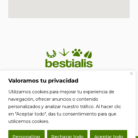
En Bestialis unimos calidad, confianza y pasión por los
Valoramos tu privacidad
animales para ayudarte a ofrecerles el cuidado que
Utilizamos cookies para mejorar tu experiencia de
merecen. Porque su bienestar no es solo nuestra
prioridad, es nuestra razón de ser.
navegación, ofrecer anuncios o contenido
F
personalizados y analizar nuestro tráfico. Al hacer clic
a
en "Aceptar todo", das tu consentimiento para que
c
e
utilicemos cookies.
b
o
Personalizar
Rechazar todo
Aceptar todo