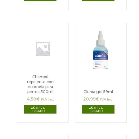
Champú
repelente con
citronela para
perros 300ml
Clunia gel 59ml
4,50
€
20,99
€
IVA Inc.
IVA Inc.
AÑADIR AL
AÑADIR AL
CARRITO
CARRITO