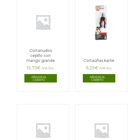
Cortanudos
cepillo con
mango grande
Cortaúñas karlie
15,75
€
9,25
€
IVA Inc.
IVA Inc.
AÑADIR AL
AÑADIR AL
CARRITO
CARRITO