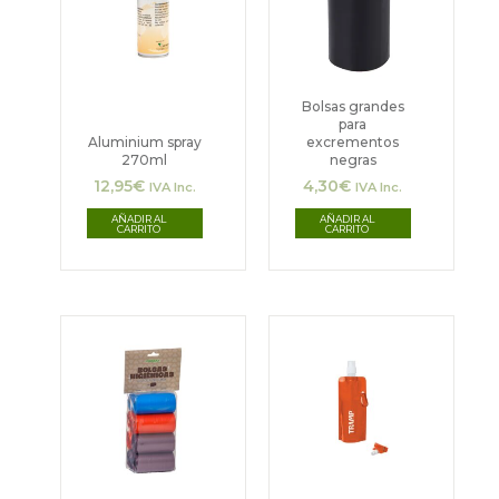
Bolsas grandes
para
Aluminium spray
excrementos
270ml
negras
12,95
€
4,30
€
IVA Inc.
IVA Inc.
AÑADIR AL
AÑADIR AL
CARRITO
CARRITO
Este
Este
producto
producto
tiene
tiene
múltiples
múltiples
variantes.
variantes.