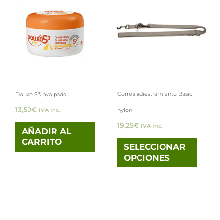
prod
tiene
múlti
varia
Las
opci
Correa adiestramiento Basic
Douxo S3 pyo pads
se
13,50
€
nylon
IVA Inc.
pued
19,25
€
IVA Inc.
elegi
AÑADIR AL
CARRITO
en
SELECCIONAR
OPCIONES
la
pági
de
prod