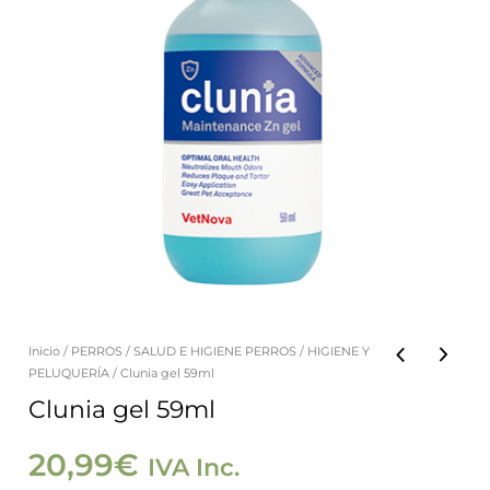
Inicio
/
PERROS
/
SALUD E HIGIENE PERROS
/
HIGIENE Y
Clunia
PELUQUERÍA
/ Clunia gel 59ml
gel
Clunia gel 59ml
59ml
cantidad
20,99
€
IVA Inc.