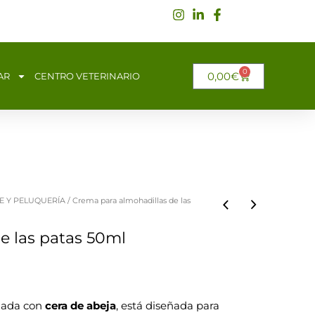
0
CARRITO
0,00
€
AR
CENTRO VETERINARIO
E Y PELUQUERÍA
/ Crema para almohadillas de las
e las patas 50ml
lada con
cera de abeja
, está diseñada para