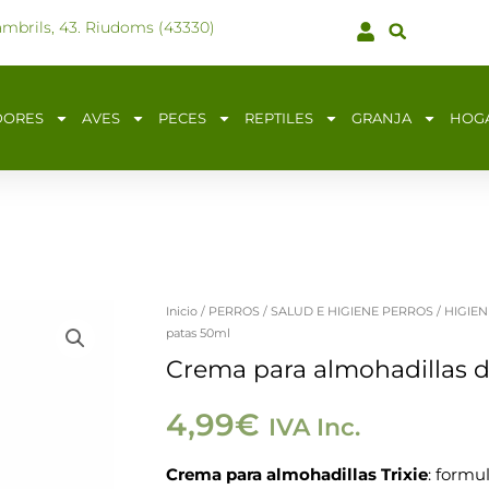
ambrils, 43. Riudoms (43330)
DORES
AVES
PECES
REPTILES
GRANJA
HOG
Inicio
/
PERROS
/
SALUD E HIGIENE PERROS
/
HIGIEN
patas 50ml
Crema para almohadillas d
4,99
€
IVA Inc.
Crema para almohadillas Trixie
: formu