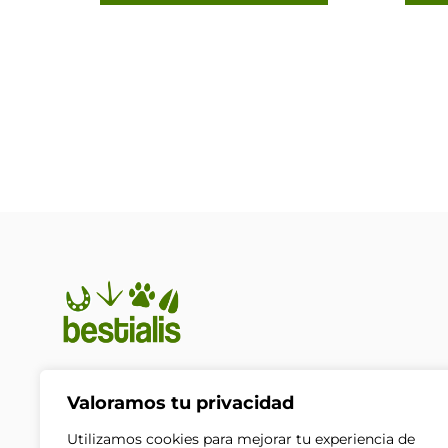
En Bestialis unimos calidad,
Valoramos tu privacidad
confianza y pasión por los
animales para ayudarte a
Utilizamos cookies para mejorar tu experiencia de