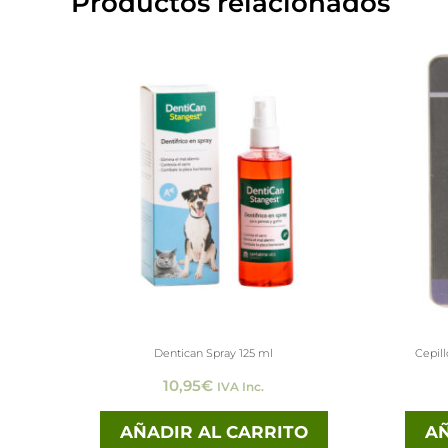
Productos relacionados
Dentican Spray 125 ml
Cepil
10,95
€
IVA Inc.
AÑADIR AL CARRITO
AÑ