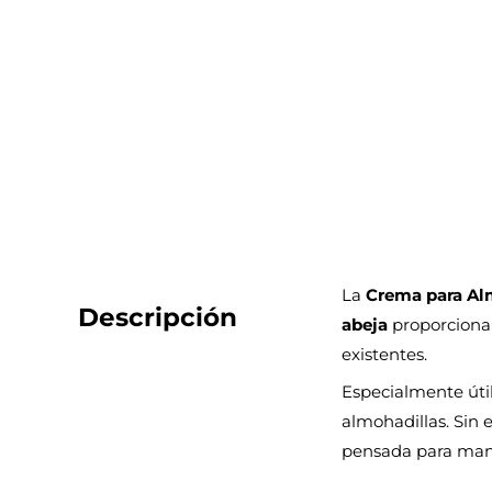
La
Crema para Alm
Descripción
abeja
proporciona 
existentes
.
Especialmente útil 
almohadillas. Sin 
pensada para mante