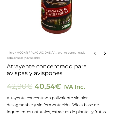
Inicio
/
HOGAR
/
PLAGUICIDAS
/ Atrayente concentrado
Atrayente
El
El
para avispas y avispones
concentrado
Atrayente concentrado para
precio
precio
para
avispas y avispones
avispas
original
actual
42,90
€
40,54
€
y
IVA Inc.
avispones
era:
es:
Atrayente concentrado polivalente sin olor
cantidad
desagradable y sin fermentación. Sólo a base de
42,90€.
40,54€.
ingredientes naturales, extractos de plantas y frutas,