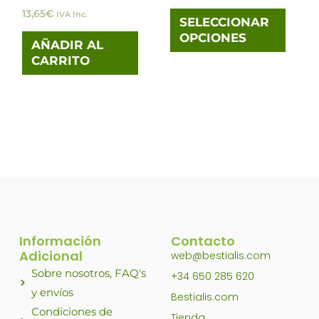
13,65
€
IVA Inc.
elegi
SELECCIONAR
OPCIONES
en
AÑADIR AL
CARRITO
la
pági
de
prod
Información
Contacto
Adicional
web@bestialis.com
Sobre nosotros, FAQ's
+34 650 285 620
y envíos
Bestialis.com
Condiciones de
Tienda