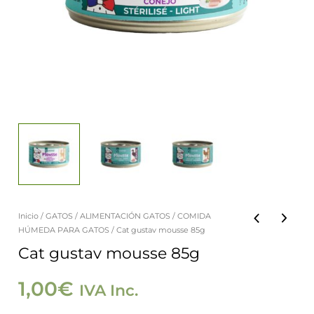
Inicio
/
GATOS
/
ALIMENTACIÓN GATOS
/
COMIDA
Cat
HÚMEDA PARA GATOS
/ Cat gustav mousse 85g
gustav
Cat gustav mousse 85g
mousse
85g
1,00
€
IVA Inc.
cantidad