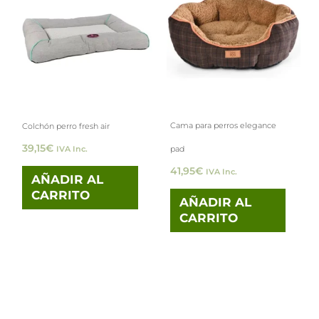
Cama para perros elegance
Colchón perro fresh air
39,15
€
pad
IVA Inc.
41,95
€
IVA Inc.
AÑADIR AL
CARRITO
AÑADIR AL
CARRITO
Rango
Este
de
precios:
prod