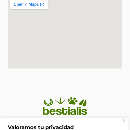
En Bestialis unimos calidad, confianza y pasión por los
Valoramos tu privacidad