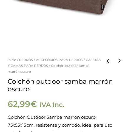
Inicio
/
PERROS
/
ACCESORIOS PARA PERROS
/
CASETAS
Colchón
Y CAMAS PARA PERROS
/ Colchón outdoor samba
outdoor
marrón oscuro
samba
Colchón outdoor samba marrón
oscuro
marrón
oscuro
62,99
€
IVA Inc.
cantidad
Colchón Outdoor Samba marrón oscuro,
75x55x15 cm, resistente y cómodo, ideal para uso