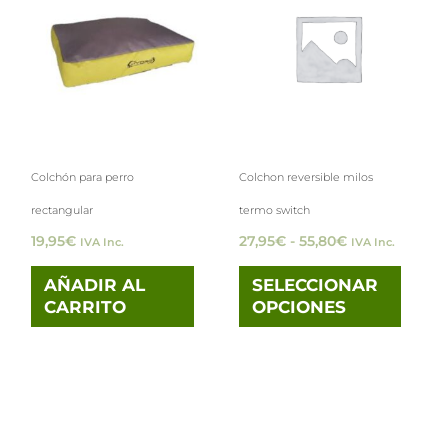
desde
tiene
27,95€
hasta
múlti
55,80€
varia
Las
opci
Colchón para perro
Colchon reversible milos
se
rectangular
termo switch
pued
19,95
€
27,95
€
-
55,80
€
IVA Inc.
IVA Inc.
elegi
en
AÑADIR AL
SELECCIONAR
CARRITO
OPCIONES
la
pági
de
prod