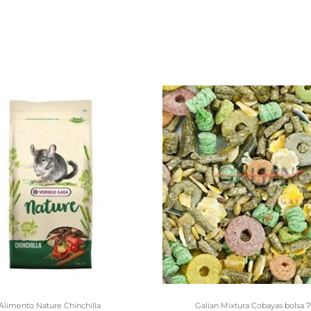
Este
producto
tiene
múltiples
variantes.
Las
opciones
se
pueden
elegir
Alimento Nature Chinchilla
Galian Mixtura Cobayas bolsa 
en