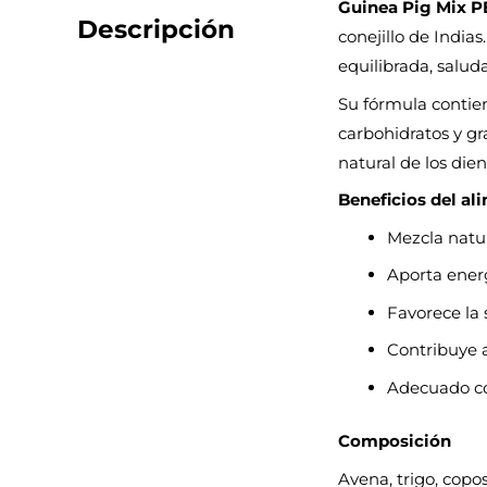
Guinea Pig Mix 
Descripción
conejillo de Indi
equilibrada, saluda
Su fórmula contien
carbohidratos y gr
natural de los die
Beneficios del a
Mezcla natur
Aporta energ
Favorece la 
Contribuye a
Adecuado co
Composición
Avena, trigo, copos