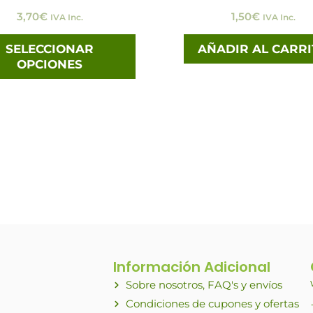
3,70
€
1,50
€
IVA Inc.
IVA Inc.
la
página
SELECCIONAR
AÑADIR AL CARR
OPCIONES
de
producto
Información Adicional
Sobre nosotros, FAQ's y envíos
Condiciones de cupones y ofertas