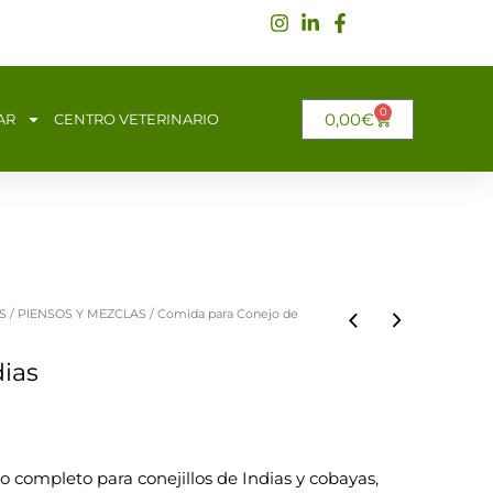
0
CARRITO
0,00
€
AR
CENTRO VETERINARIO
S
/
PIENSOS Y MEZCLAS
/ Comida para Conejo de
ias
:
 completo para conejillos de Indias y cobayas,