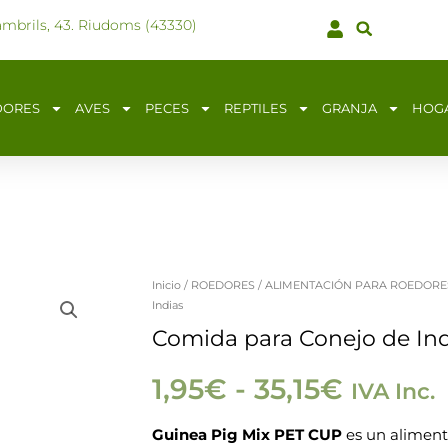
ambrils, 43. Riudoms (43330)
DORES
AVES
PECES
REPTILES
GRANJA
HOG
Inicio
/
ROEDORES
/
ALIMENTACIÓN PARA ROEDORE
Comida
Rango
Indias
para
Comida para Conejo de Ind
de
Conejo
de
1,95
€
-
35,15
€
IVA Inc.
precios
Indias
Guinea Pig Mix PET CUP
es un alimento
cantidad