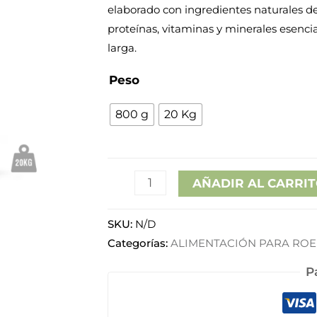
desde
elaborado con ingredientes naturales de
proteínas, vitaminas y minerales esenci
1,95€
larga.
hasta
Peso
35,15€
800 g
20 Kg
AÑADIR AL CARRI
SKU:
N/D
Categorías:
ALIMENTACIÓN PARA RO
P