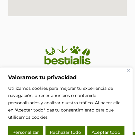
En Bestialis unimos calidad, confianza y pasión por los
Valoramos tu privacidad
animales para ayudarte a ofrecerles el cuidado que
Utilizamos cookies para mejorar tu experiencia de
merecen. Porque su bienestar no es solo nuestra
prioridad, es nuestra razón de ser.
navegación, ofrecer anuncios o contenido
F
personalizados y analizar nuestro tráfico. Al hacer clic
a
en "Aceptar todo", das tu consentimiento para que
c
e
utilicemos cookies.
b
o
Personalizar
Rechazar todo
Aceptar todo
o