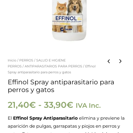
Inicio
/
PERROS
/
SALUD E HIGIENE
Effinol
Rango
PERROS
/
ANTIPARASITARIOS PARA PERROS
/ Effinol
Spray
Spray antiparasitario para perros y gatos
de
antiparasitario
Effinol Spray antiparasitario para
perros y gatos
para
precios:
perros
21,40
€
-
33,90
€
IVA Inc.
y
desde
gatos
El
Effinol Spray Antiparasitario
elimina y previene la
21,40€
cantidad
aparición de pulgas, garrapatas y piojos en perros y