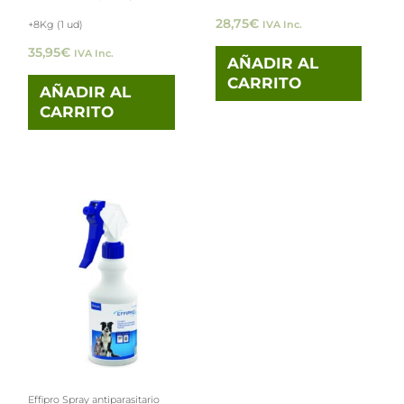
28,75
€
+8Kg (1 ud)
IVA Inc.
35,95
€
IVA Inc.
AÑADIR AL
CARRITO
AÑADIR AL
CARRITO
Effipro Spray antiparasitario