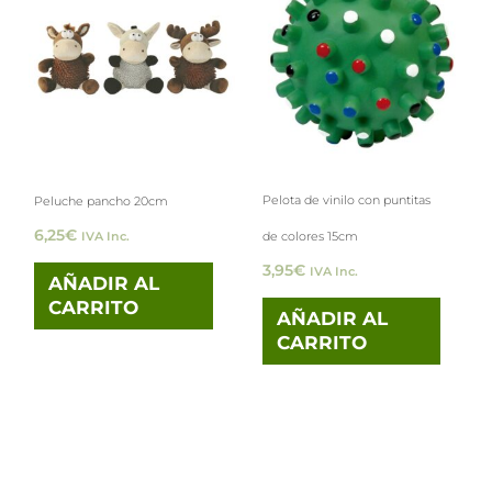
Pelota de vinilo con puntitas
Peluche pancho 20cm
6,25
€
de colores 15cm
IVA Inc.
3,95
€
IVA Inc.
AÑADIR AL
CARRITO
AÑADIR AL
CARRITO