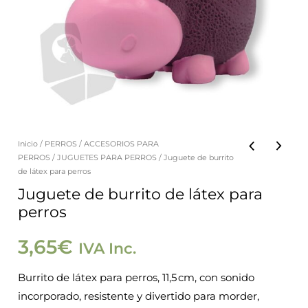
Inicio
/
PERROS
/
ACCESORIOS PARA
Juguete
PERROS
/
JUGUETES PARA PERROS
/ Juguete de burrito
de
de látex para perros
burrito
Juguete de burrito de látex para
perros
de
látex
3,65
€
IVA Inc.
para
perros
Burrito de látex para perros, 11,5 cm, con sonido
cantidad
incorporado, resistente y divertido para morder,