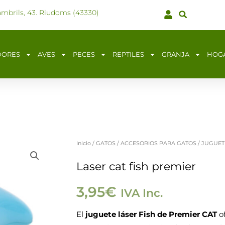
ambrils, 43. Riudoms (43330)
DORES
AVES
PECES
REPTILES
GRANJA
HOG
Inicio
/
GATOS
/
ACCESORIOS PARA GATOS
/
JUGUET
Laser
cat
Laser cat fish premier
fish
3,95
€
IVA Inc.
premier
cantidad
El
juguete láser Fish de Premier CAT
of