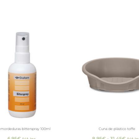
Rang
de
preci
desd
8,95
hasta
31,45
imordeduras bitterspray 100ml
Cuna de plástico toffe
6,95
€
8,95
€
-
31,45
€
IVA Inc.
IVA In