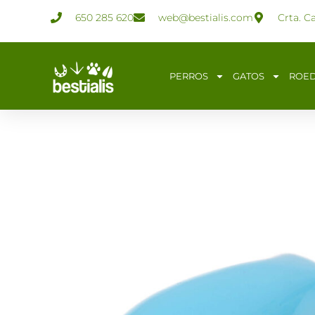
Ir
650 285 620
web@bestialis.com
Crta. C
al
contenido
PERROS
GATOS
ROE