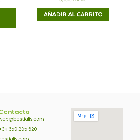
la
página
AÑADIR AL CARRITO
de
producto
Contacto
web@bestialis.com
+34 650 285 620
Bestialis.com