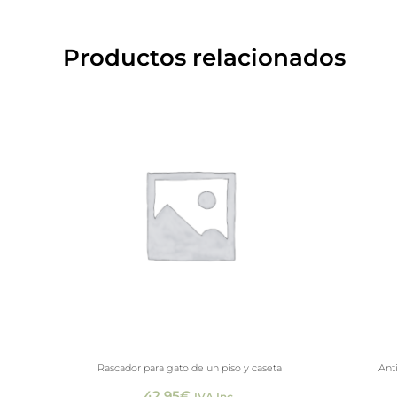
Productos relacionados
Rascador para gato de un piso y caseta
Ant
42,95
€
IVA Inc.