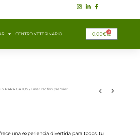
0
CARRITO
0,00
€
AR
CENTRO VETERINARIO
ES PARA GATOS
/ Laser cat fish premier
rece una experiencia divertida para todos, tu