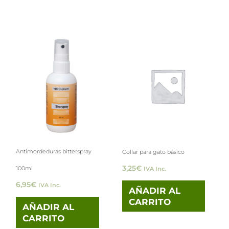
Antimordeduras bitterspray
Collar para gato básico
3,25
€
100ml
IVA Inc.
6,95
€
IVA Inc.
AÑADIR AL
CARRITO
AÑADIR AL
CARRITO