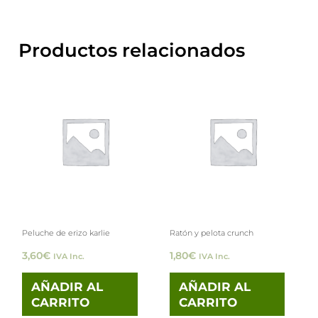
Productos relacionados
Peluche de erizo karlie
Ratón y pelota crunch
3,60
€
1,80
€
IVA Inc.
IVA Inc.
AÑADIR AL
AÑADIR AL
CARRITO
CARRITO