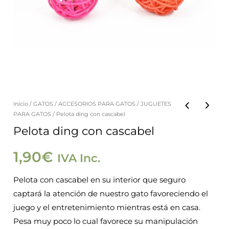
Inicio
/
GATOS
/
ACCESORIOS PARA GATOS
/
JUGUETES
Pelota
PARA GATOS
/ Pelota ding con cascabel
ding
Pelota ding con cascabel
con
cascabel
1,90
€
IVA Inc.
cantidad
Pelota con cascabel en su interior que seguro
captará la atención de nuestro gato favoreciendo el
juego y el entretenimiento mientras está en casa.
Pesa muy poco lo cual favorece su manipulación