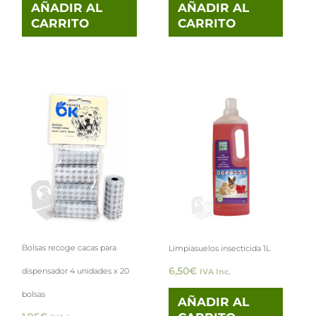
AÑADIR AL
AÑADIR AL
CARRITO
CARRITO
Bolsas recoge cacas para
Limpiasuelos insecticida 1L
6,50
€
dispensador 4 unidades x 20
IVA Inc.
bolsas
AÑADIR AL