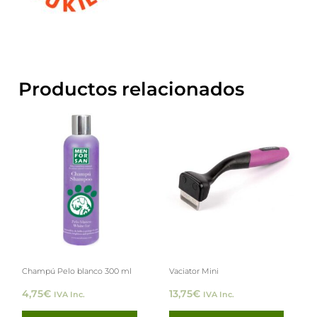
Productos relacionados
Champú Pelo blanco 300 ml
Vaciator Mini
4,75
€
13,75
€
IVA Inc.
IVA Inc.