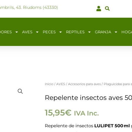
ambrils, 43. Riudoms (43330)
DORES
AVES
PECES
REPTILES
GRANJA
HOG
Inicio
/
AVES
/
Accesorios para aves
/
Plaguicidas para 
Repelente
insectos
Repelente insectos aves 5
aves
15,95
€
IVA Inc.
500ml
cantidad
Repelente de insectos
LULIPET 500 ml