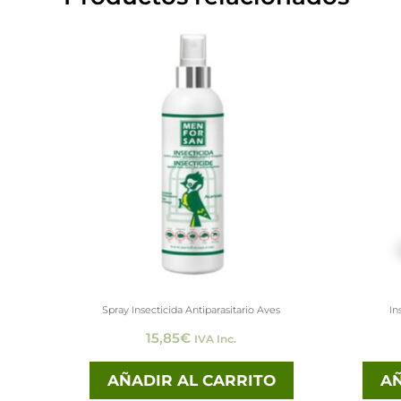
Spray Insecticida Antiparasitario Aves
In
15,85
€
IVA Inc.
AÑADIR AL CARRITO
AÑ