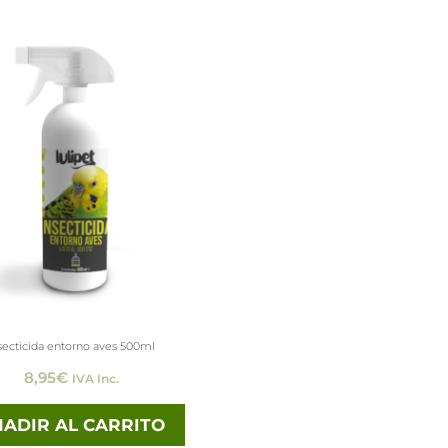
secticida entorno aves 500ml
8,95
€
IVA Inc.
ADIR AL CARRITO