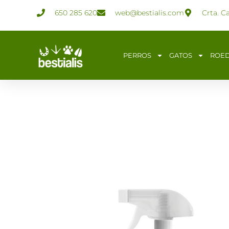
Ir
650 285 620
web@bestialis.com
Crta. C
al
contenido
PERROS
GATOS
ROE