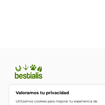
En Bestialis unimos calidad,
Valoramos tu privacidad
confianza y pasión por los
animales para ayudarte a
Utilizamos cookies para mejorar tu experiencia de