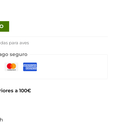
TO
idas para aves
ago seguro
iores a 100€
2h