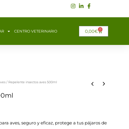
0
CARRITO
0,00
€
AR
CENTRO VETERINARIO
aves
/ Repelente insectos aves 500ml
00ml
para aves, seguro y eficaz, protege a tus pájaros de