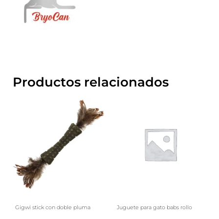
Productos relacionados
Gigwi stick con doble pluma
Juguete para gato babs rollo