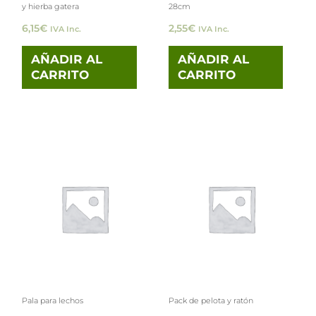
y hierba gatera
28cm
6,15
€
2,55
€
IVA Inc.
IVA Inc.
AÑADIR AL
AÑADIR AL
CARRITO
CARRITO
Rango
Este
de
precios:
producto
desde
tiene
2,99€
hasta
múltiples
3,99€
variantes.
Las
opciones
Pala para lechos
Pack de pelota y ratón
se