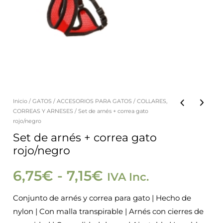
Inicio
/
GATOS
/
ACCESORIOS PARA GATOS
/
COLLARES,
Set
Rango
CORREAS Y ARNESES
/ Set de arnés + correa gato
de
rojo/negro
de
arnés
Set de arnés + correa gato
rojo/negro
+
precios:
correa
6,75
€
-
7,15
€
IVA Inc.
gato
desde
rojo/negro
Conjunto de arnés y correa para gato | Hecho de
6,75€
cantidad
nylon | Con malla transpirable | Arnés con cierres de