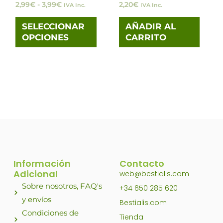
2,99
€
-
3,99
€
2,20
€
IVA Inc.
IVA Inc.
pueden
elegir
SELECCIONAR
AÑADIR AL
OPCIONES
CARRITO
en
la
página
de
producto
Información
Contacto
Adicional
web@bestialis.com
Sobre nosotros, FAQ's
+34 650 285 620
y envíos
Bestialis.com
Condiciones de
Tienda