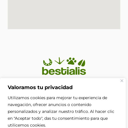
En Bestialis unimos calidad, confianza y pasión por los
Valoramos tu privacidad
animales para ayudarte a ofrecerles el cuidado que
Utilizamos cookies para mejorar tu experiencia de
merecen. Porque su bienestar no es solo nuestra
prioridad, es nuestra razón de ser.
navegación, ofrecer anuncios o contenido
F
personalizados y analizar nuestro tráfico. Al hacer clic
a
en "Aceptar todo", das tu consentimiento para que
c
e
utilicemos cookies.