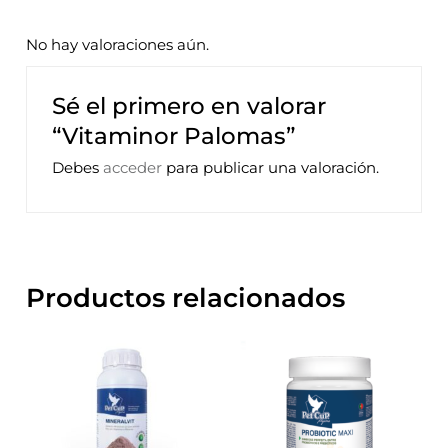
No hay valoraciones aún.
Sé el primero en valorar
“Vitaminor Palomas”
Debes
acceder
para publicar una valoración.
Productos relacionados
Rango
Este
Este
de
precios:
producto
prod
desde
tiene
tiene
11,75€
hasta
múltiples
múlti
41,80€