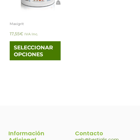
Las
opciones
Maxigrit
se
17,55
€
IVA Inc.
pueden
elegir
SELECCIONAR
OPCIONES
en
la
página
de
producto
Información
Contacto
Adicional
web@bestialis.com