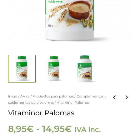
Inicio
/
AVES
/
Productos para palomas
/
Complementos y
Vitaminor
Rango
suplementos para palomas
/ Vitaminor Palomas
Palomas
Vitaminor Palomas
de
cantidad
8,95
€
-
14,95
€
IVA Inc.
precios: