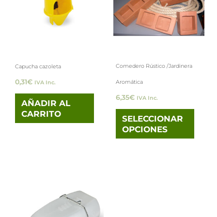
múlti
varia
Las
opci
Comedero Rústico /Jardinera
Capucha cazoleta
se
0,31
€
Aromática
IVA Inc.
pued
6,35
€
IVA Inc.
elegi
AÑADIR AL
CARRITO
en
SELECCIONAR
OPCIONES
la
pági
de
prod