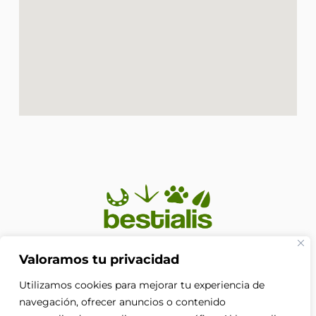
En Bestialis unimos calidad, confianza y pasión por los
Valoramos tu privacidad
animales para ayudarte a ofrecerles el cuidado que
Utilizamos cookies para mejorar tu experiencia de
merecen. Porque su bienestar no es solo nuestra
prioridad, es nuestra razón de ser.
navegación, ofrecer anuncios o contenido
F