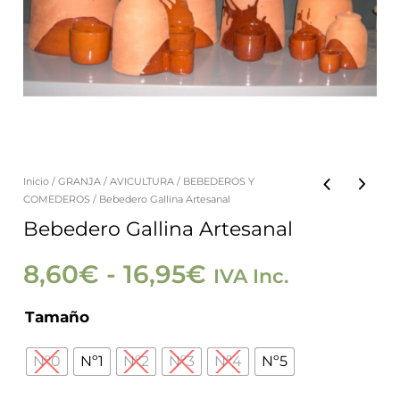
Inicio
/
GRANJA
/
AVICULTURA
/
BEBEDEROS Y
Bebedero
Rango
COMEDEROS
/ Bebedero Gallina Artesanal
Gallina
Bebedero Gallina Artesanal
de
Artesanal
cantidad
8,60
€
-
16,95
€
IVA Inc.
precios:
Tamaño
desde
Nº0
Nº1
Nº2
Nº3
Nº4
Nº5
8,60€