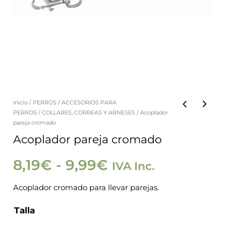
Inicio
/
PERROS
/
ACCESORIOS PARA
Acoplador
Rango
PERROS
/
COLLARES, CORREAS Y ARNESES
/ Acoplador
pareja
pareja cromado
de
cromado
Acoplador pareja cromado
cantidad
precios:
8,19
€
-
9,99
€
IVA Inc.
desde
Acoplador cromado para llevar parejas.
Talla
8,19€