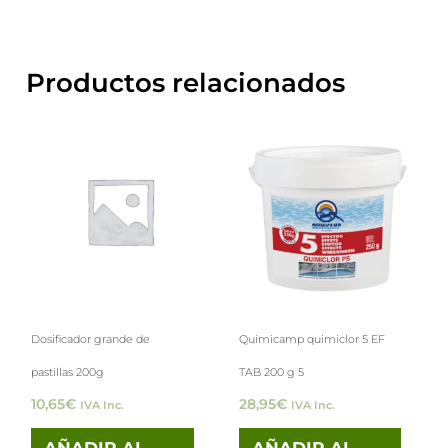
Productos relacionados
Dosificador grande de
Quimicamp quimiclor 5 EF
pastillas 200g
TAB 200 g 5
10,65
€
28,95
€
IVA Inc.
IVA Inc.
AÑADIR AL
AÑADIR AL