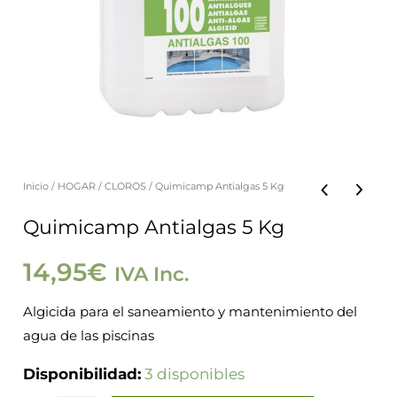
Inicio
/
HOGAR
/
CLOROS
/ Quimicamp Antialgas 5 Kg
Quimicamp
Antialgas
Quimicamp Antialgas 5 Kg
5
14,95
€
IVA Inc.
Kg
cantidad
Algicida para el saneamiento y mantenimiento del
agua de las piscinas
Disponibilidad:
3 disponibles