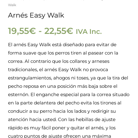
Easy
Walk
de
Walk
Arnés Easy Walk
cantidad
precios:
19,55
€
-
22,55
€
IVA Inc.
desde
El arnés Easy Walk está diseñado para evitar de
forma suave que los perros tiren al pasear con la
19,55€
correa. Al contrario que los collares y arneses
tradicionales, el arnés Easy Walk no provoca
hasta
estrangulamientos, ahogos ni toses, ya que la tira del
pecho reposa en una posición más baja sobre el
22,55€
esternón. El enganche especial para la correa situado
en la parte delantera del pecho evita los tirones al
conducir a su perro hacia los lados y redirigir su
atención hacia usted. Con las hebillas de ajuste
rápido es muy fácil poner y quitar el arnés, y los
cuatro puntos de ajuste ofrecen una máxima