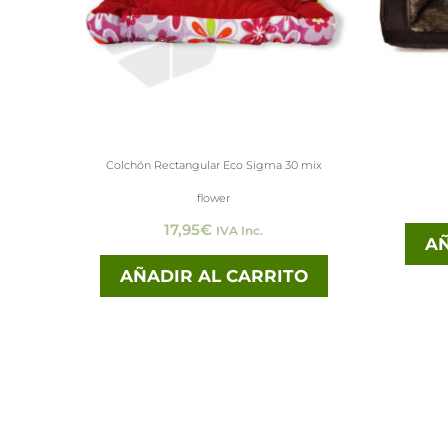
Colchón Rectangular Eco Sigma 30 mix
flower
17,95
€
IVA Inc.
AÑ
AÑADIR AL CARRITO