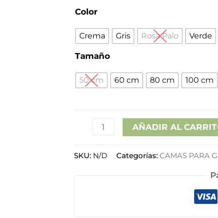
Color
Crema
Gris
Rosa Palo
Verde
Tamaño
50 cm
60 cm
80 cm
100 cm
AÑADIR AL CARRI
SKU:
N/D
Categorías:
CAMAS PARA G
P