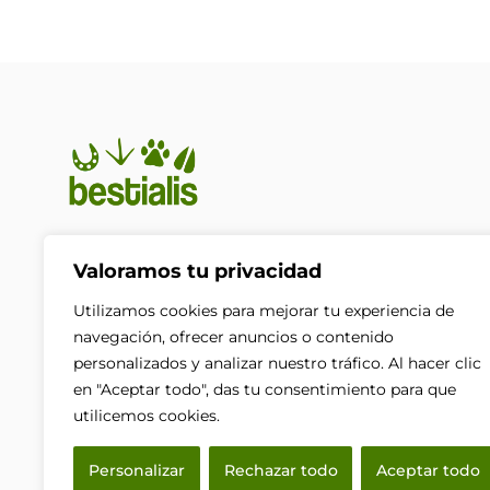
En Bestialis unimos calidad,
Valoramos tu privacidad
confianza y pasión por los
animales para ayudarte a
Utilizamos cookies para mejorar tu experiencia de
ofrecerles el cuidado que
navegación, ofrecer anuncios o contenido
merecen. Porque su bienestar no
personalizados y analizar nuestro tráfico. Al hacer clic
es solo nuestra prioridad, es
en "Aceptar todo", das tu consentimiento para que
nuestra razón de ser.
utilicemos cookies.
F
a
Personalizar
Rechazar todo
Aceptar todo
c