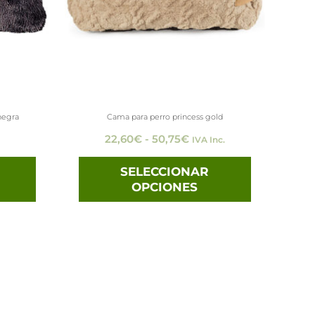
Las
Las
opciones
opciones
se
se
pueden
pueden
elegir
elegir
negra
Cama para perro princess gold
en
en
22,60
€
-
50,75
€
IVA Inc.
la
la
página
página
SELECCIONAR
OPCIONES
de
de
producto
producto