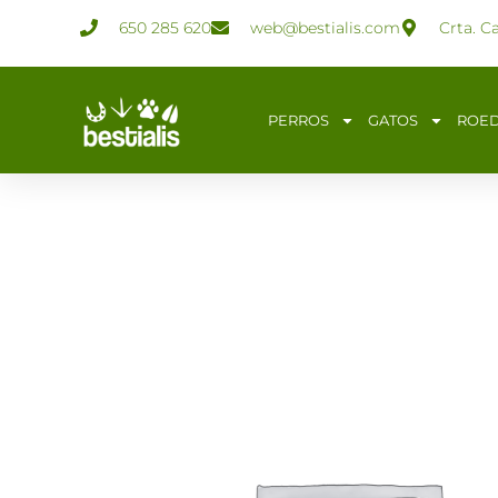
Ir
650 285 620
web@bestialis.com
Crta. C
al
contenido
PERROS
GATOS
ROE