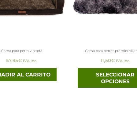
Cama para perro vip sofá
Cama para perros premier silk 
57,95
€
11,50
€
IVA Inc.
IVA Inc.
ADIR AL CARRITO
SELECCIONAR
OPCIONES