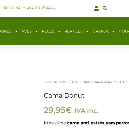
ambrils, 43. Riudoms (43330)
DORES
AVES
PECES
REPTILES
GRANJA
HOG
Inicio
/
PERROS
/
ACCESORIOS PARA PERROS
/
CASE
Cama
Donut
Cama Donut
cantidad
29,95
€
IVA Inc.
Irresistible
cama anti estrés para perro