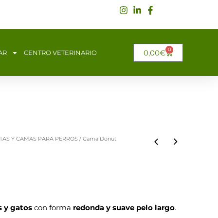
0
CARRITO
0,00
€
AR
CENTRO VETERINARIO
TAS Y CAMAS PARA PERROS
/ Cama Donut
s y gatos
con forma
redonda y suave pelo largo
.