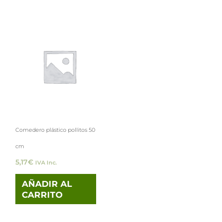
página
de
producto
Comedero plástico pollitos 50
cm
5,17
€
IVA Inc.
AÑADIR AL
CARRITO