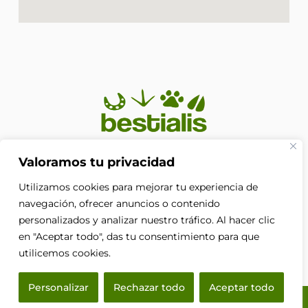
En Bestialis unimos calidad, confianza y pasión por los
Valoramos tu privacidad
animales para ayudarte a ofrecerles el cuidado que
Utilizamos cookies para mejorar tu experiencia de
merecen. Porque su bienestar no es solo nuestra
prioridad, es nuestra razón de ser.
navegación, ofrecer anuncios o contenido
F
personalizados y analizar nuestro tráfico. Al hacer clic
a
en "Aceptar todo", das tu consentimiento para que
c
e
utilicemos cookies.
b
o
Personalizar
Rechazar todo
Aceptar todo
o
k
© 2026 Bestialis · Todos los derechos reservados.