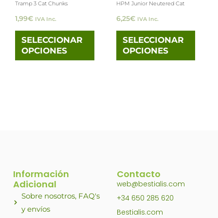
Tramp 3 Cat Chunks
HPM Junior Neutered Cat
se
se
1,99
€
6,25
€
IVA Inc.
IVA Inc.
pueden
pued
elegir
elegi
SELECCIONAR
SELECCIONAR
OPCIONES
OPCIONES
en
en
la
la
página
pági
de
de
producto
prod
Información
Contacto
Adicional
web@bestialis.com
Sobre nosotros, FAQ's
+34 650 285 620
y envíos
Bestialis.com