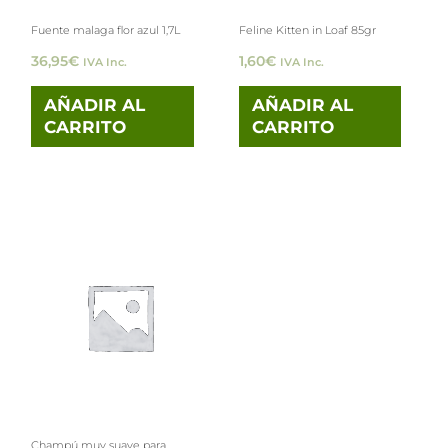
Fuente malaga flor azul 1,7L
Feline Kitten in Loaf 85gr
36,95
€
1,60
€
IVA Inc.
IVA Inc.
AÑADIR AL
AÑADIR AL
CARRITO
CARRITO
Champú muy suave para