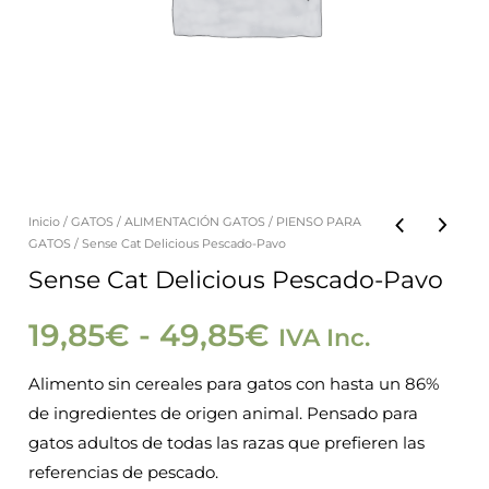
Inicio
/
GATOS
/
ALIMENTACIÓN GATOS
/
PIENSO PARA
Sense
Rango
GATOS
/ Sense Cat Delicious Pescado-Pavo
Cat
Sense Cat Delicious Pescado-Pavo
de
Delicious
Pescado-
19,85
€
-
49,85
€
IVA Inc.
precios:
Pavo
Alimento sin cereales para gatos con hasta un 86%
cantidad
desde
de ingredientes de origen animal. Pensado para
gatos adultos de todas las razas que prefieren las
19,85€
referencias de pescado.