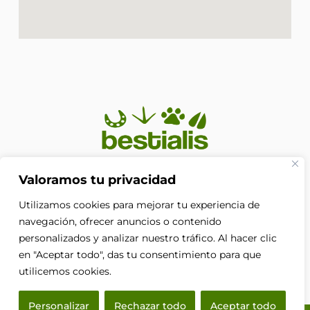
En Bestialis unimos calidad, confianza y pasión por los
Valoramos tu privacidad
animales para ayudarte a ofrecerles el cuidado que
Utilizamos cookies para mejorar tu experiencia de
merecen. Porque su bienestar no es solo nuestra
prioridad, es nuestra razón de ser.
navegación, ofrecer anuncios o contenido
F
personalizados y analizar nuestro tráfico. Al hacer clic
a
en "Aceptar todo", das tu consentimiento para que
c
e
utilicemos cookies.
b
o
Personalizar
Rechazar todo
Aceptar todo
o