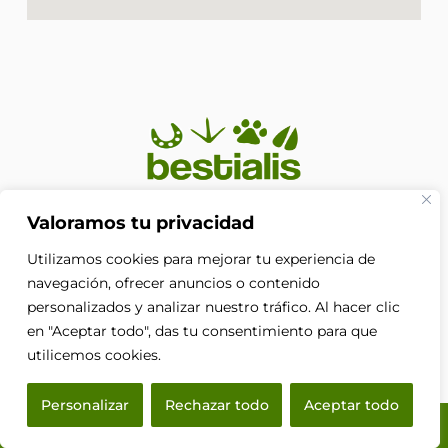
En Bestialis unimos calidad, confianza y pasión por los
Valoramos tu privacidad
animales para ayudarte a ofrecerles el cuidado que
Utilizamos cookies para mejorar tu experiencia de
merecen. Porque su bienestar no es solo nuestra
prioridad, es nuestra razón de ser.
navegación, ofrecer anuncios o contenido
F
personalizados y analizar nuestro tráfico. Al hacer clic
a
en "Aceptar todo", das tu consentimiento para que
c
e
utilicemos cookies.
b
o
Personalizar
Rechazar todo
Aceptar todo
o
k
© 2026 Bestialis · Todos los derechos reservados.
-