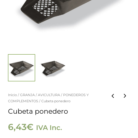
Inicio
/
GRANJA
/
AVICULTURA
/
PONEDEROS Y
Cubeta
COMPLEMENTOS
/ Cubeta ponedero
ponedero
Cubeta ponedero
cantidad
6,43
€
IVA Inc.