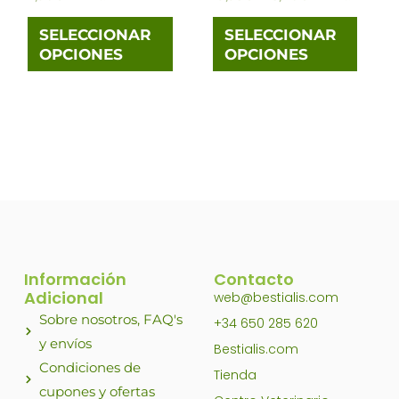
pueden
pued
elegir
elegi
SELECCIONAR
SELECCIONAR
OPCIONES
OPCIONES
en
en
la
la
página
pági
de
de
producto
prod
Información
Contacto
Adicional
web@bestialis.com
Sobre nosotros, FAQ's
+34 650 285 620
y envíos
Bestialis.com
Condiciones de
Tienda
cupones y ofertas