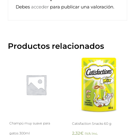
Debes
acceder
para publicar una valoración.
Productos relacionados
Este
prod
tiene
múlti
varia
Las
opci
Champú muy suave para
Catisfaction Snacks 60 g
se
2,32
€
gatos 300ml
IVA Inc.