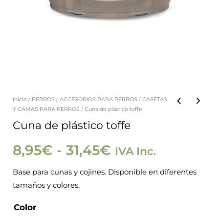
Inicio
/
PERROS
/
ACCESORIOS PARA PERROS
/
CASETAS
Cuna
Rango
Y CAMAS PARA PERROS
/ Cuna de plástico toffe
de
Cuna de plástico toffe
de
plástico
toffe
8,95
€
-
31,45
€
IVA Inc.
precios:
cantidad
Base para cunas y cojines. Disponible en diferentes
desde
tamaños y colores.
8,95€
Color