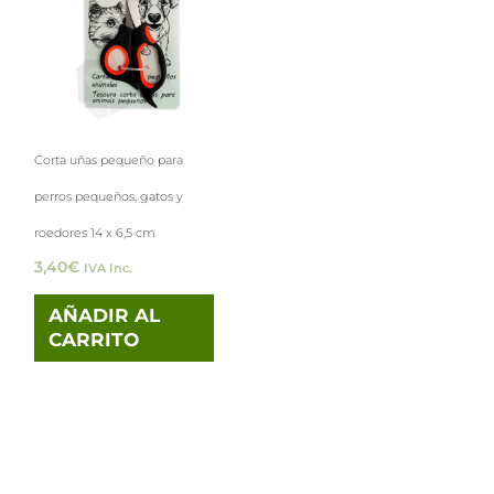
Corta uñas pequeño para
perros pequeños, gatos y
roedores 14 x 6,5 cm
3,40
€
IVA Inc.
AÑADIR AL
CARRITO