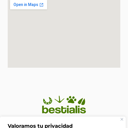
En Bestialis unimos calidad, confianza y pasión por los
Valoramos tu privacidad