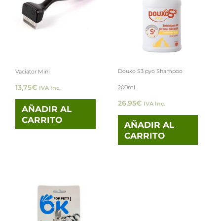
Douxo S3 pyo Shampoo
Vaciator Mini
13,75
€
200ml
IVA Inc.
26,95
€
IVA Inc.
AÑADIR AL
CARRITO
AÑADIR AL
CARRITO