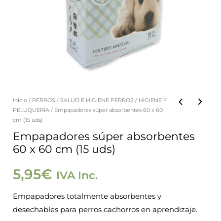
Inicio
/
PERROS
/
SALUD E HIGIENE PERROS
/
HIGIENE Y
Empapadores
PELUQUERÍA
/ Empapadores súper absorbentes 60 x 60
súper
cm (15 uds)
absorbentes
Empapadores súper absorbentes
60 x 60 cm (15 uds)
60
x
5,95
€
IVA Inc.
60
cm
Empapadores totalmente absorbentes y
(15
desechables para perros cachorros en aprendizaje.