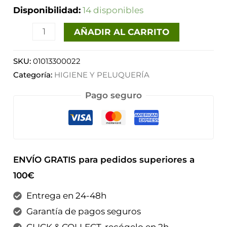
uds)
Disponibilidad:
14 disponibles
cantidad
AÑADIR AL CARRITO
SKU:
01013300022
Categoría:
HIGIENE Y PELUQUERÍA
Pago seguro
ENVÍO GRATIS para pedidos superiores a
100€
Entrega en 24-48h
Garantía de pagos seguros
CLICK & COLLECT, recógelo en 2h