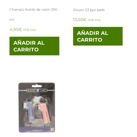
Champú Aceite de visón 300
Douxo S3 pyo pads
13,50
€
ml
IVA Inc.
4,95
€
IVA Inc.
AÑADIR AL
CARRITO
AÑADIR AL
CARRITO