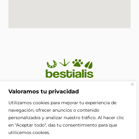
En Bestialis unimos calidad, confianza y pasión por los
Valoramos tu privacidad
animales para ayudarte a ofrecerles el cuidado que
Utilizamos cookies para mejorar tu experiencia de
merecen. Porque su bienestar no es solo nuestra
prioridad, es nuestra razón de ser.
navegación, ofrecer anuncios o contenido
F
personalizados y analizar nuestro tráfico. Al hacer clic
a
en "Aceptar todo", das tu consentimiento para que
c
e
utilicemos cookies.
b