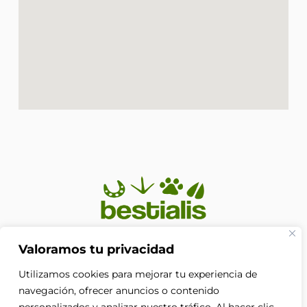
En Bestialis unimos calidad, confianza y pasión por los
Valoramos tu privacidad
animales para ayudarte a ofrecerles el cuidado que
Utilizamos cookies para mejorar tu experiencia de
merecen. Porque su bienestar no es solo nuestra
prioridad, es nuestra razón de ser.
navegación, ofrecer anuncios o contenido
F