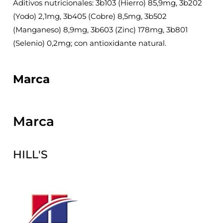
Aditivos nutricionales: 3b103 (Hierro) 85,9mg, 3b202
(Yodo) 2,1mg, 3b405 (Cobre) 8,5mg, 3b502
(Manganeso) 8,9mg, 3b603 (Zinc) 178mg, 3b801
(Selenio) 0,2mg; con antioxidante natural.
Marca
Marca
HILL'S