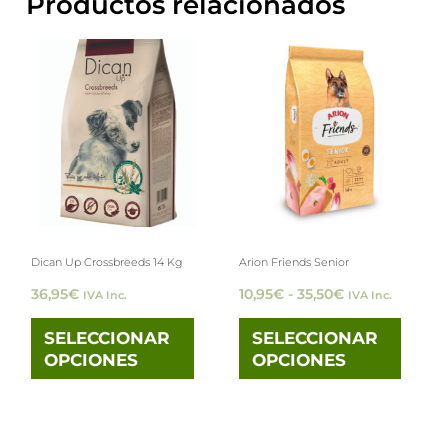
Productos relacionados
Rango
Este
Este
de
producto
precios:
prod
desde
tiene
tiene
10,95€
hasta
múltiples
múlti
35,50€
variantes.
varia
Las
Las
opciones
opci
Dican Up Crossbreeds 14 Kg
Arion Friends Senior
se
se
36,95
€
10,95
€
-
35,50
€
IVA Inc.
IVA Inc.
pueden
pued
elegir
elegi
SELECCIONAR
SELECCIONAR
OPCIONES
OPCIONES
en
en
la
la
página
pági