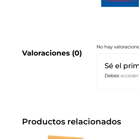
No hay valoracion
Valoraciones (0)
Sé el pri
Debes
acceder
Productos relacionados
Rango
Este