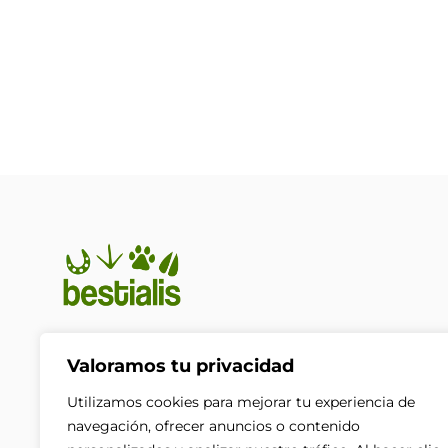
En Bestialis unimos calidad,
Valoramos tu privacidad
confianza y pasión por los
animales para ayudarte a
Utilizamos cookies para mejorar tu experiencia de
ofrecerles el cuidado que
navegación, ofrecer anuncios o contenido
merecen. Porque su bienestar no