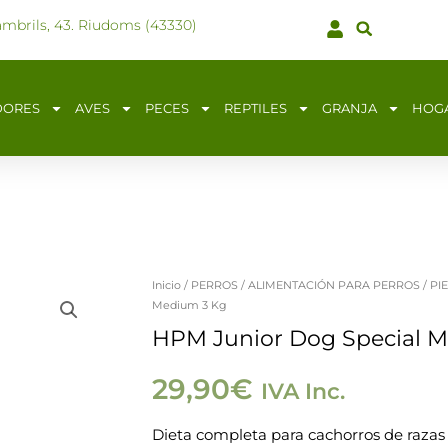
ambrils, 43. Riudoms (43330)
DORES
AVES
PECES
REPTILES
GRANJA
HOG
Inicio
/
PERROS
/
ALIMENTACIÓN PARA PERROS
/
PI
Medium 3 Kg
HPM Junior Dog Special 
29,90
€
IVA Inc.
Dieta completa para cachorros de razas