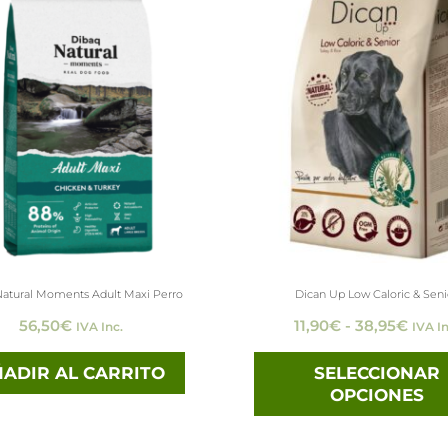
de
preci
desd
11,90
hast
38,9
Natural Moments Adult Maxi Perro
Dican Up Low Caloric & Seni
56,50
€
11,90
€
-
38,95
€
IVA Inc.
IVA In
ADIR AL CARRITO
SELECCIONAR
OPCIONES