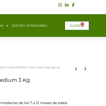
0
CARRITO
0,00
€
AR
CENTRO VETERINARIO
ENSO PARA PERROS
/ HPM Junior Dog Special
Medium 3 Kg
 medianas de los 7 a 12 meses de edad.