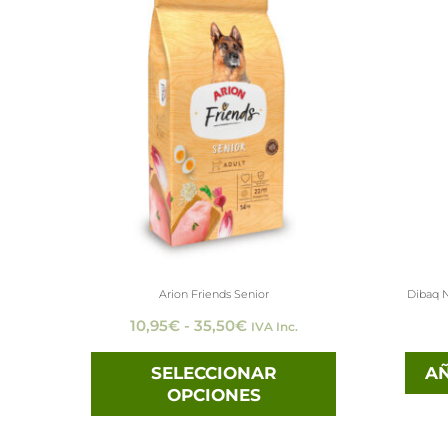
de
producto
precios:
desde
tiene
10,95€
hasta
múltiples
35,50€
variantes.
Las
opciones
se
pueden
elegir
Arion Friends Senior
Dibaq 
en
10,95
€
-
35,50
€
IVA Inc.
la
página
SELECCIONAR
AÑ
OPCIONES
de
producto