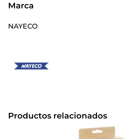
Marca
NAYECO
Productos relacionados
Rango
Rango
Este
Este
de
de