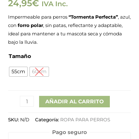
24,95
€
IVA Inc.
patas
azul
Impermeable para perros
“Tormenta Perfecta”
, azul,
cantidad
con
forro polar
, sin patas, reflectante y adaptable,
ideal para mantener a tu mascota seca y cómoda
bajo la lluvia.
Tamaño
55cm
60cm
AÑADIR AL CARRITO
SKU:
N/D
Categoría:
ROPA PARA PERROS
Pago seguro