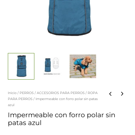
Inicio
/
PERROS
/
ACCESORIOS PARA PERROS
/
ROPA
Impermeable
PARA PERROS
/ Impermeable con forro polar sin patas
con
azul
forro
Impermeable con forro polar sin
patas azul
polar
sin