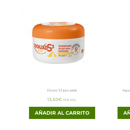
Douxo S3 pyo pads
Agua
13,50
€
IVA Inc.
AÑADIR AL CARRITO
AÑ