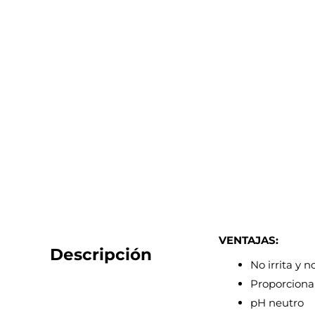
VENTAJAS:
Descripción
No irrita y n
Proporciona
pH neutro