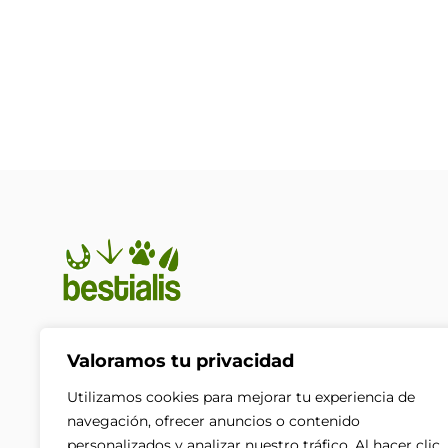
En Bestialis unimos calidad,
Valoramos tu privacidad
confianza y pasión por los
animales para ayudarte a
Utilizamos cookies para mejorar tu experiencia de
ofrecerles el cuidado que
navegación, ofrecer anuncios o contenido
merecen. Porque su bienestar no
personalizados y analizar nuestro tráfico. Al hacer clic