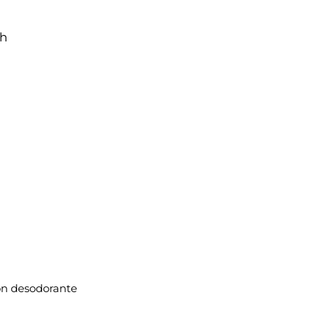
2h
ón desodorante