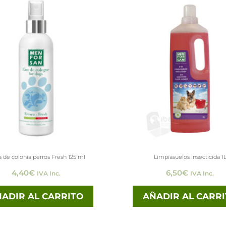
 de colonia perros Fresh 125 ml
Limpiasuelos insecticida 1
4,40
€
6,50
€
IVA Inc.
IVA Inc.
ADIR AL CARRITO
AÑADIR AL CARR