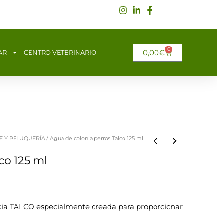
0
CARRITO
0,00
€
AR
CENTRO VETERINARIO
E Y PELUQUERÍA
/ Agua de colonia perros Talco 125 ml
co 125 ml
ncia TALCO especialmente creada para proporcionar