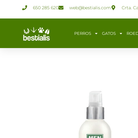
Ir
650 285 620
web@bestialis.com
Crta. C
al
contenido
PERROS
GATOS
ROE