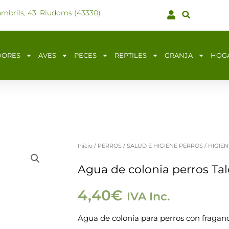
ambrils, 43. Riudoms (43330)
DORES
AVES
PECES
REPTILES
GRANJA
HOG
Inicio
/
PERROS
/
SALUD E HIGIENE PERROS
/
HIGIEN
Agua
de
Agua de colonia perros Tal
colonia
4,40
€
IVA Inc.
perros
Talco
Agua de colonia para perros con fraga
125