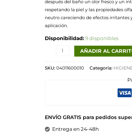
después del baño un olor fresco y un i
ml
respetando la piel y las propiedades olf
cantidad
neutro careciendo de efectos irritantes
aplicación.
Disponibilidad:
9 disponibles
AÑADIR AL CARRI
SKU:
04011600010
Categoría:
HIGIEN
P
ENVÍO GRATIS para pedidos super
Entrega en 24-48h