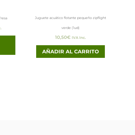
pueden
elegir
Juguete acuático flotante pequeño zipflight
fresa
en
verde (1ud)
.
la
10,50
€
IVA Inc.
página
de
AÑADIR AL CARRITO
producto