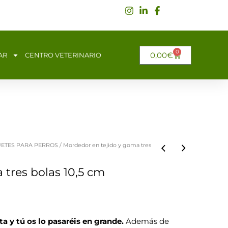
0
CARRITO
0,00
€
AR
CENTRO VETERINARIO
ETES PARA PERROS
/ Mordedor en tejido y goma tres
 tres bolas 10,5 cm
a y tú os lo pasaréis en grande.
Además de