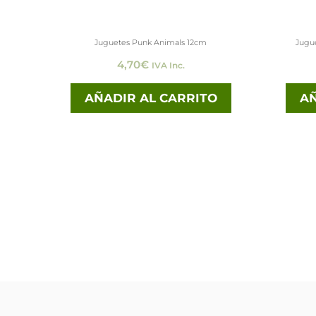
Juguetes Punk Animals 12cm
Jugu
4,70
€
IVA Inc.
AÑADIR AL CARRITO
AÑ