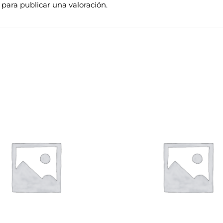
para publicar una valoración.
Rang
de
precio
desde
4,29€
hasta
6,49€