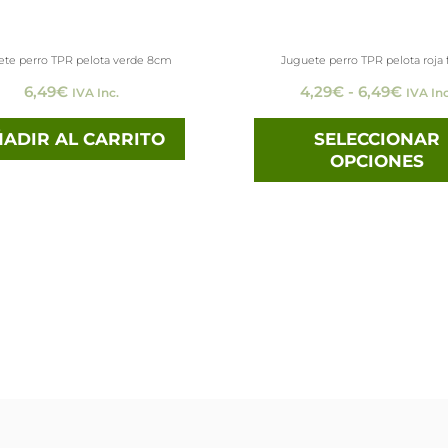
ete perro TPR pelota verde 8cm
Juguete perro TPR pelota roja 
6,49
€
4,29
€
-
6,49
€
IVA Inc.
IVA Inc
ADIR AL CARRITO
SELECCIONAR
OPCIONES