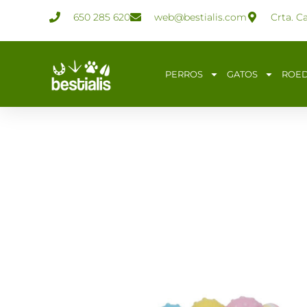
Ir
650 285 620
web@bestialis.com
Crta. C
al
contenido
PERROS
GATOS
ROE