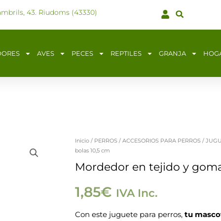
ambrils, 43. Riudoms (43330)
DORES
AVES
PECES
REPTILES
GRANJA
HOG
Inicio
/
PERROS
/
ACCESORIOS PARA PERROS
/
JUGU
bolas 10,5 cm
Mordedor en tejido y goma
1,85
€
IVA Inc.
Con este juguete para perros,
tu mascot