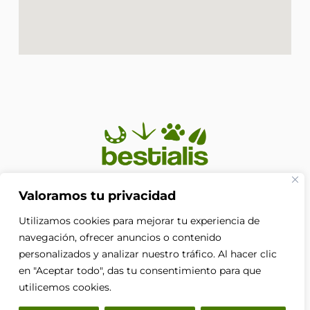
En Bestialis unimos calidad, confianza y pasión por los
Valoramos tu privacidad
animales para ayudarte a ofrecerles el cuidado que
Utilizamos cookies para mejorar tu experiencia de
merecen. Porque su bienestar no es solo nuestra
prioridad, es nuestra razón de ser.
navegación, ofrecer anuncios o contenido
F
personalizados y analizar nuestro tráfico. Al hacer clic
a
en "Aceptar todo", das tu consentimiento para que
c
e
utilicemos cookies.
b