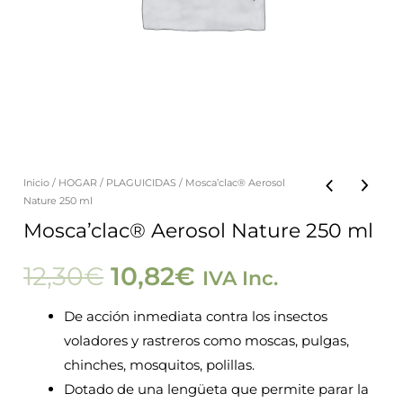
Inicio
/
HOGAR
/
PLAGUICIDAS
/ Mosca’clac® Aerosol
Mosca'clac®
El
El
Nature 250 ml
Aerosol
Mosca’clac® Aerosol Nature 250 ml
precio
precio
Nature
250
12,30
€
10,82
€
IVA Inc.
original
actual
ml
De acción inmediata contra los insectos
cantidad
era:
es:
voladores y rastreros como moscas, pulgas,
chinches, mosquitos, polillas.
12,30€.
10,82€.
Dotado de una lengüeta que permite parar la