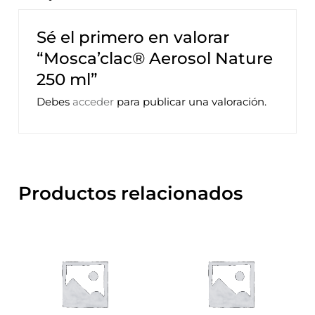
Sé el primero en valorar
“Mosca’clac® Aerosol Nature
250 ml”
Debes
acceder
para publicar una valoración.
Productos relacionados
Rango
Este
de
precios:
producto
desde
tiene
46,30€
hasta
múltiples
48,90€
variantes.