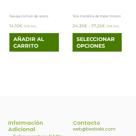
opci
Navaja común de acero
Tela metálica de triple torsion
se
14,10
€
24,35
€
-
37,25
€
IVA Inc.
IVA Inc.
pued
elegi
AÑADIR AL
SELECCIONAR
CARRITO
OPCIONES
en
la
pági
de
prod
Información
Contacto
Adicional
web@bestialis.com