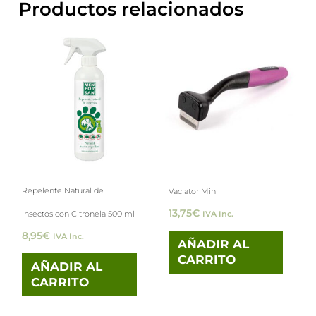
Productos relacionados
Repelente Natural de
Vaciator Mini
13,75
€
Insectos con Citronela 500 ml
IVA Inc.
8,95
€
IVA Inc.
AÑADIR AL
CARRITO
AÑADIR AL
CARRITO