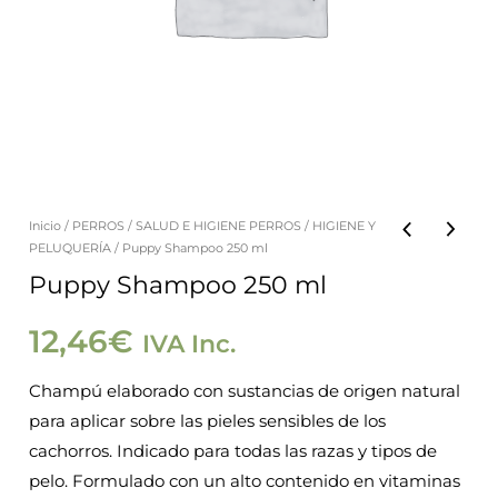
Inicio
/
PERROS
/
SALUD E HIGIENE PERROS
/
HIGIENE Y
Puppy
PELUQUERÍA
/ Puppy Shampoo 250 ml
Shampoo
Puppy Shampoo 250 ml
250
ml
12,46
€
IVA Inc.
cantidad
Champú elaborado con sustancias de origen natural
para aplicar sobre las pieles sensibles de los
cachorros. Indicado para todas las razas y tipos de
pelo. Formulado con un alto contenido en vitaminas