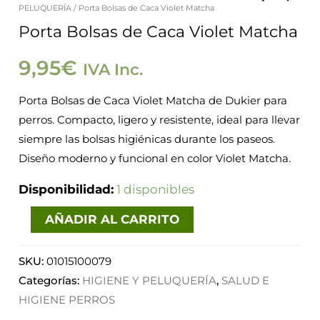
PELUQUERÍA
/ Porta Bolsas de Caca Violet Matcha
Bolsas
Porta Bolsas de Caca Violet Matcha
de
Caca
9,95
€
IVA Inc.
Violet
Porta Bolsas de Caca Violet Matcha de Dukier para
Matcha
perros. Compacto, ligero y resistente, ideal para llevar
cantidad
siempre las bolsas higiénicas durante los paseos.
Diseño moderno y funcional en color Violet Matcha.
Disponibilidad:
1 disponibles
AÑADIR AL CARRITO
SKU:
01015100079
Categorías:
HIGIENE Y PELUQUERÍA
,
SALUD E
HIGIENE PERROS