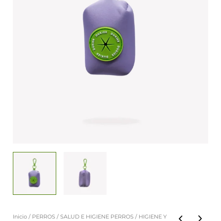
Inicio
/
PERROS
/
SALUD E HIGIENE PERROS
/
HIGIENE Y
Porta