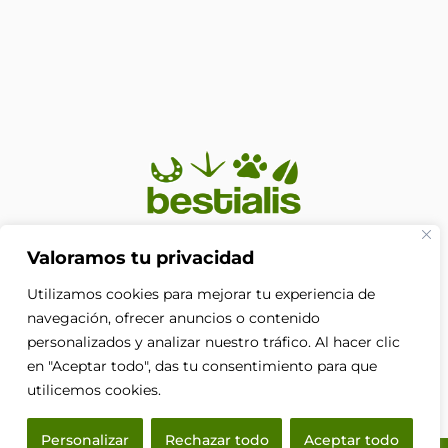
En Bestialis unimos calidad, confianza y pasión por los
Valoramos tu privacidad
animales para ayudarte a ofrecerles el cuidado que
Utilizamos cookies para mejorar tu experiencia de
merecen. Porque su bienestar no es solo nuestra
prioridad, es nuestra razón de ser.
navegación, ofrecer anuncios o contenido
F
personalizados y analizar nuestro tráfico. Al hacer clic
a
en "Aceptar todo", das tu consentimiento para que
c
e
utilicemos cookies.
b
o
Personalizar
Rechazar todo
Aceptar todo
o