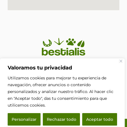
En Bestialis unimos calidad, confianza y pasión por los
Valoramos tu privacidad
animales para ayudarte a ofrecerles el cuidado que
Utilizamos cookies para mejorar tu experiencia de
merecen. Porque su bienestar no es solo nuestra
prioridad, es nuestra razón de ser.
navegación, ofrecer anuncios o contenido
F
personalizados y analizar nuestro tráfico. Al hacer clic
a
en "Aceptar todo", das tu consentimiento para que
c
e
utilicemos cookies.
b
o
Personalizar
Rechazar todo
Aceptar todo
o
k
© 2026 Bestialis · Todos los derechos reservados.