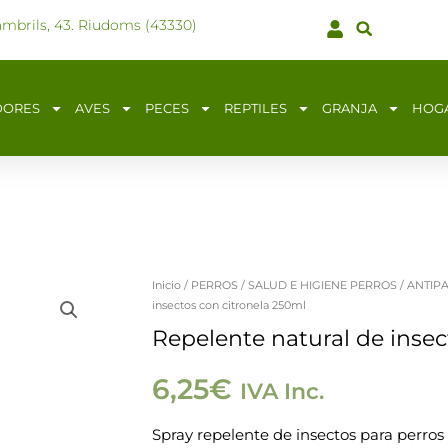
ambrils, 43. Riudoms (43330)
DORES
AVES
PECES
REPTILES
GRANJA
HOG
Inicio
/
PERROS
/
SALUD E HIGIENE PERROS
/
ANTIP
Repelente
insectos con citronela 250ml
natural
Repelente natural de insec
de
insectos
6,25
€
IVA Inc.
con
Spray repelente de insectos para perro
citronela