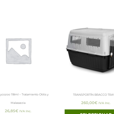
lycozoo 118ml – Tratamiento Otitis y
TRANSPORTÍN BRACCO TRA
260,00
€
Malassezia
IVA Inc.
26,85
€
IVA Inc.