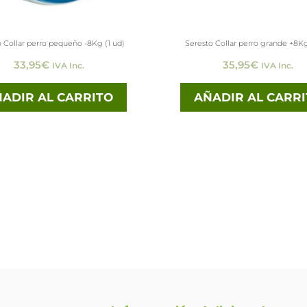
 Collar perro pequeño -8Kg (1 ud)
Seresto Collar perro grande +8Kg
33,95
€
35,95
€
IVA Inc.
IVA Inc.
ADIR AL CARRITO
AÑADIR AL CARR