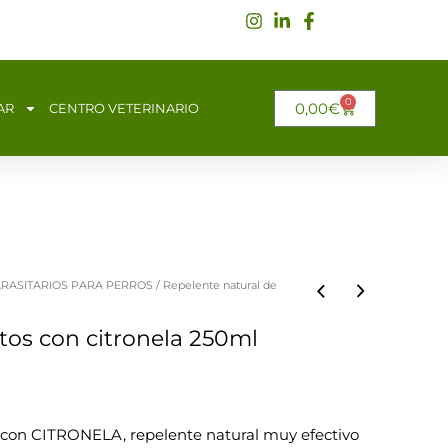
0
CARRITO
0,00
€
AR
CENTRO VETERINARIO
ARASITARIOS PARA PERROS
/ Repelente natural de
tos con citronela 250ml
s con CITRONELA, repelente natural muy efectivo