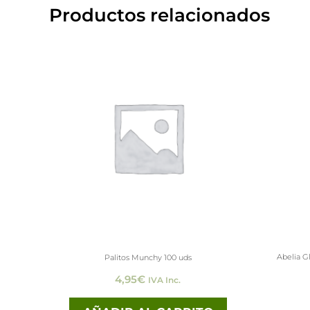
Productos relacionados
Abelia G
Palitos Munchy 100 uds
4,95
€
IVA Inc.