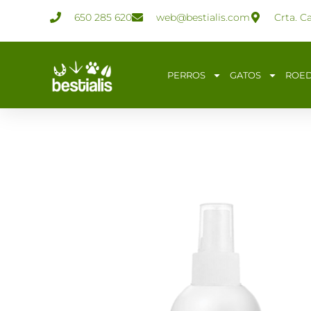
Ir
650 285 620
web@bestialis.com
Crta. C
al
contenido
PERROS
GATOS
ROE