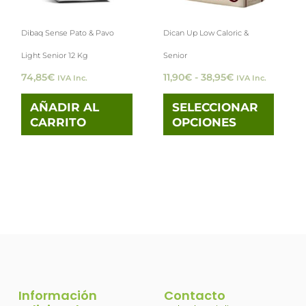
opci
Dibaq Sense Pato & Pavo
Dican Up Low Caloric &
se
Light Senior 12 Kg
Senior
pued
74,85
€
11,90
€
-
38,95
€
IVA Inc.
IVA Inc.
elegi
en
AÑADIR AL
SELECCIONAR
CARRITO
OPCIONES
la
pági
de
prod
Información
Contacto