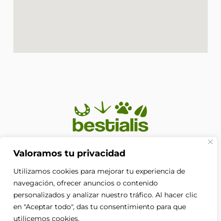
En Bestialis unimos calidad, confianza y pasión por los
Valoramos tu privacidad
animales para ayudarte a ofrecerles el cuidado que
Utilizamos cookies para mejorar tu experiencia de
merecen. Porque su bienestar no es solo nuestra
prioridad, es nuestra razón de ser.
navegación, ofrecer anuncios o contenido
F
personalizados y analizar nuestro tráfico. Al hacer clic
a
en "Aceptar todo", das tu consentimiento para que
c
e
utilicemos cookies.