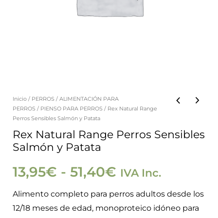
Inicio
/
PERROS
/
ALIMENTACIÓN PARA
Rex
Rango
PERROS
/
PIENSO PARA PERROS
/ Rex Natural Range
Natural
Perros Sensibles Salmón y Patata
de
Range
Rex Natural Range Perros Sensibles
Salmón y Patata
Perros
precios:
Sensibles
13,95
€
-
51,40
€
IVA Inc.
Salmón
desde
y
Alimento completo para perros adultos desde los
13,95€
Patata
12/18 meses de edad, monoproteico idóneo para