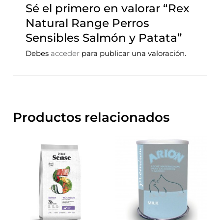
Sé el primero en valorar “Rex
Natural Range Perros
Sensibles Salmón y Patata”
Debes
acceder
para publicar una valoración.
Productos relacionados
Rango
Este
de
precios:
producto
desde
tiene
20,85€
hasta
múltiples
52,85€
variantes.
Las