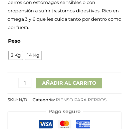
cantidad
perros con estómagos sensibles o con
hasta
propensión a sufrir trastornos digestivos. Rico en
omega 3 y 6 que les cuida tanto por dentro como
51,40€
por fuera.
Peso
3 Kg
14 Kg
AÑADIR AL CARRITO
SKU:
N/D
Categoría:
PIENSO PARA PERROS
Pago seguro