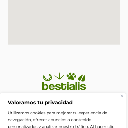
En Bestialis unimos calidad, confianza y pasión por los
Valoramos tu privacidad
animales para ayudarte a ofrecerles el cuidado que
Utilizamos cookies para mejorar tu experiencia de
merecen. Porque su bienestar no es solo nuestra
prioridad, es nuestra razón de ser.
navegación, ofrecer anuncios o contenido
F
personalizados y analizar nuestro tráfico. Al hacer clic