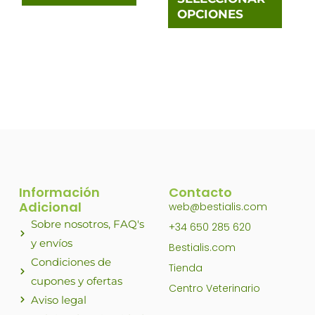
OPCIONES
la
la
página
pági
de
de
producto
prod
Información
Contacto
Adicional
web@bestialis.com
Sobre nosotros, FAQ's
+34 650 285 620
y envíos
Bestialis.com
Condiciones de
Tienda
cupones y ofertas
Centro Veterinario
Aviso legal