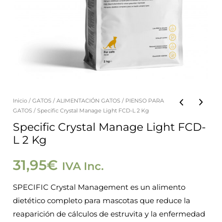
Inicio
/
GATOS
/
ALIMENTACIÓN GATOS
/
PIENSO PARA
Specific
GATOS
/ Specific Crystal Manage Light FCD-L 2 Kg
Crystal
Specific Crystal Manage Light FCD-
Manage
L 2 Kg
Light
31,95
€
FCD-
IVA Inc.
L
SPECIFIC Crystal Management es un alimento
2
dietético completo para mascotas que reduce la
Kg
reaparición de cálculos de estruvita y la enfermedad