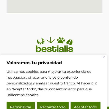
En Bestialis unimos calidad, confianza y pasión por los
Valoramos tu privacidad
animales para ayudarte a ofrecerles el cuidado que
Utilizamos cookies para mejorar tu experiencia de
merecen. Porque su bienestar no es solo nuestra
prioridad, es nuestra razón de ser.
navegación, ofrecer anuncios o contenido
F
personalizados y analizar nuestro tráfico. Al hacer clic
a
en "Aceptar todo", das tu consentimiento para que
c
e
utilicemos cookies.
b
o
Personalizar
Rechazar todo
Aceptar todo
o